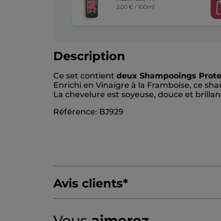
2,00 € / 100ml
Description
Ce set contient
deux Shampooings Protec
Enrichi en Vinaigre à la Framboise, ce sha
La chevelure est soyeuse, douce et brillan
Référence: BJ929
Avis clients
*
4.6/5
(1623 avis)
★★★★★
★★★★★
Vous
aimerez