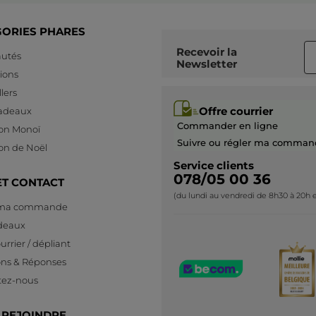
GORIES PHARES
Recevoir
la
utés
Newsletter
ions
lers
Offre courrier
cadeaux
Commander en ligne
ion Monoï
Suivre ou régler ma comman
ion de Noël
Service clients
078/05 00 36
ET CONTACT
(du lundi au vendredi de 8h30 à 20h e
 ma commande
deaux
urrier / dépliant
ons & Réponses
tez-nous
 REJOINDRE