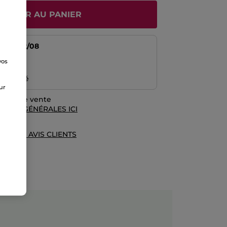
JOUTER AU PANIER
tir du
12/08
vos
risé
e
emboursé
sur
rales de vente
TIONS GÉNÉRALES ICI
UE DES AVIS CLIENTS