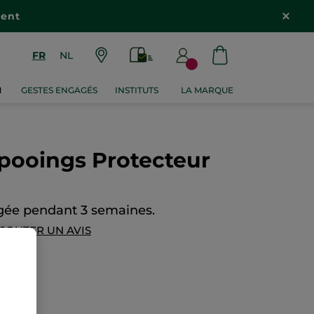
ient
FR
NL
M
GESTES ENGAGÉS
INSTITUTS
LA MARQUE
ooings Protecteur
gée pendant 3 semaines.
JOUTER UN AVIS
8 €