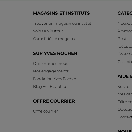
MAGASINS ET INSTITUTS
CATÉ
Trouver un magasin ou institut
Nouvea
Soins en institut
Promot
Carte fidélité magasin
Best-sel
Idées 
SUR YVES ROCHER
Collect
Collect
Qui sommes-nous
Nos engagements
AIDE 
Fondation Yves Rocher
Blog Act Beautiful
Suivre
Mes ca
OFFRE COURRIER
Offre co
Questi
Offre courrier
Contac
NOUS