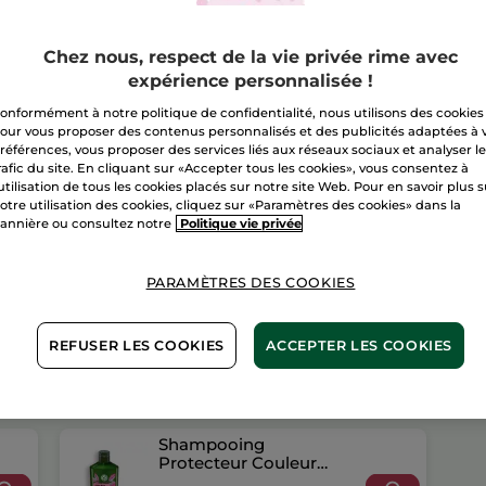
Duo
Shampooings
A
Protecteur
Couleur
Chez nous, respect de la vie privée rime avec
expérience personnalisée !
Livraison à par
onformément à notre politique de confidentialité, nous utilisons des cookies
our vous proposer des contenus personnalisés et des publicités adaptées à 
Paiement sécu
références, vous proposer des services liés aux réseaux sociaux et analyser l
Satisfait ou r
rafic du site. En cliquant sur «Accepter tous les cookies», vous consentez à
'utilisation de tous les cookies placés sur notre site Web. Pour en savoir plus 
otre utilisation des cookies, cliquez sur «Paramètres des cookies» dans la
Conditions géné
annière ou consultez notre
Politique vie privée
VOIR LES CONDI
Avis clients
PARAMÈTRES DES COOKIES
VOIR LA POLITIQ
REFUSER LES COOKIES
ACCEPTER LES COOKIES
Shampooing
Protecteur Couleur
Sans Sulfate