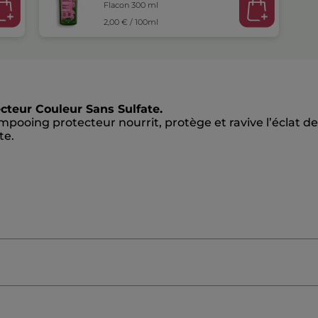
Flacon 300 ml
2,00 € / 100ml
teur Couleur Sans Sulfate.
mpooing protecteur nourrit, protège et ravive l’éclat d
te.
≡
TRIER PAR
FILTRER REVIEWS
Cliquez
sur
le
bouton