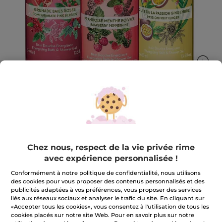
Set Les Plaisirs Nature
Le plaisir d’un bain douche aux parfums énergisants
Chez nous, respect de la vie privée rime
★★★★★
★★★★★
AJOUTER UN AVIS
avec expérience personnalisée !
Aucune
valeur
9,95 €
Conformément à notre politique de confidentialité, nous utilisons
de
des cookies pour vous proposer des contenus personnalisés et des
notation
pour
publicités adaptées à vos préférences, vous proposer des services
Quantité
liés aux réseaux sociaux et analyser le trafic du site. En cliquant sur
«Accepter tous les cookies», vous consentez à l'utilisation de tous les
cookies placés sur notre site Web. Pour en savoir plus sur notre