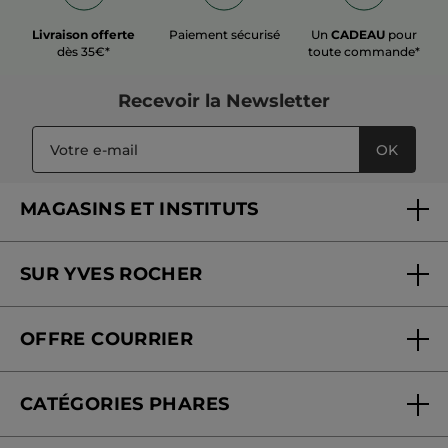
Livraison offerte
Paiement sécurisé
Un
CADEAU
pour
dès 35€*
toute commande*
Recevoir
la Newsletter
OK
MAGASINS ET INSTITUTS
Trouver un magasin ou institut
SUR YVES ROCHER
Soins en institut
Qui sommes-nous
Carte fidélité magasin
OFFRE COURRIER
Nos engagements
Offre courrier
Fondation Yves Rocher
CATÉGORIES PHARES
Blog Act Beautiful
Nouveautés