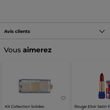
Avis clients
Soyez le premier à donner votre avis
Aucune
valeur
★★★★★
★★★★★
Vous
aimerez
de
Aucune
notation
valeur
de
AJOUTER UN AVIS
notation
pour
Kit Collection Solides
Rouge Elixir Satin 