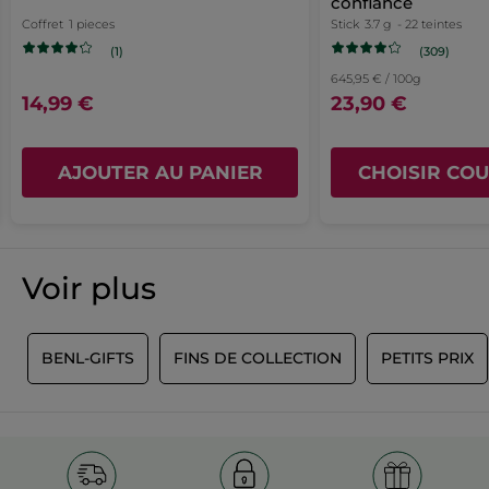
confiance
Coffret
1 pieces
Stick
3.7 g
- 22 teintes
(309)
(1)
645,95 € / 100g
14,99 €
23,90 €
AJOUTER AU PANIER
CHOISIR COU
Voir plus
Y
BENL-GIFTS
FINS DE COLLECTION
PETITS PRIX