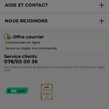
AIDE ET CONTACT
Promotions
Suivre ma commande
Best-sellers
NOUS REJOINDRE
Mes cadeaux
Idées cadeaux
Rejoindre nos équipes
Offre courrier / dépliant
Collection Monoï
Offre courrier
Devenir franchisé ou gérant
Questions & Réponses
Collection de Noël
Commander en ligne
Contactez-nous
Suivre ou régler ma commande
Service clients
078/05 00 36
(du lundi au vendredi de 8h30 à 20h et le samedi de 9h à 13h) Prix d'un appel
local