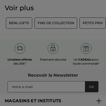
valeur
★★★★★
★★★★★
Voir plus
de
Aucune
notation
valeur
de
AJOUTER UN AVIS
notation
Y
BENL-GIFTS
FINS DE COLLECTION
PETITS PRIX
pour
Livraison offerte
Paiement sécurisé
Un
CADEAU
pour
dès 35€*
toute commande*
Recevoir
la Newsletter
OK
MAGASINS ET INSTITUTS