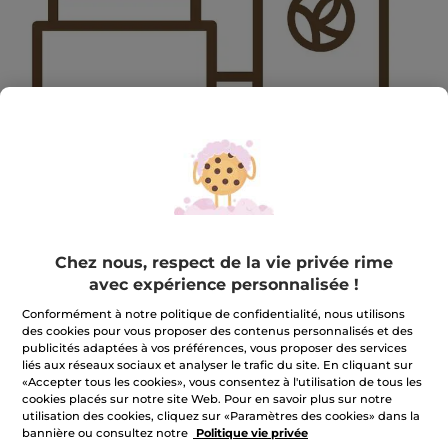
2410OCT-MAINGIFT-BIS
Chez nous, respect de la vie privée rime
2410OCT-MAINGIFT-BIS
avec expérience personnalisée !
★★★★★
★★★★★
AJOUTER UN AVIS
Conformément à notre politique de confidentialité, nous utilisons
Aucune
des cookies pour vous proposer des contenus personnalisés et des
valeur
publicités adaptées à vos préférences, vous proposer des services
de
liés aux réseaux sociaux et analyser le trafic du site. En cliquant sur
Quantité
notation
pour
«Accepter tous les cookies», vous consentez à l'utilisation de tous les
cookies placés sur notre site Web. Pour en savoir plus sur notre
utilisation des cookies, cliquez sur «Paramètres des cookies» dans la
INDISPONIBLE
bannière ou consultez notre
Politique vie privée