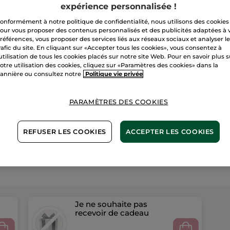
expérience personnalisée !
onformément à notre politique de confidentialité, nous utilisons des cookies
Paiement sécu
our vous proposer des contenus personnalisés et des publicités adaptées à 
références, vous proposer des services liés aux réseaux sociaux et analyser l
Satisfait ou r
rafic du site. En cliquant sur «Accepter tous les cookies», vous consentez à
'utilisation de tous les cookies placés sur notre site Web. Pour en savoir plus 
Conditions géné
otre utilisation des cookies, cliquez sur «Paramètres des cookies» dans la
annière ou consultez notre
Politique vie privée
VOIR LES CONDI
Avis clients
VOIR LA POLITIQ
PARAMÈTRES DES COOKIES
REFUSER LES COOKIES
ACCEPTER LES COOKIES
Je ne souhaite pas
recevoir de cadeau