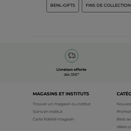
notation
BENL-GIFTS
FINS DE COLLECTION
pour
Livraison offerte
dès 35€*
MAGASINS ET INSTITUTS
CATÉ
Trouver un magasin ou institut
Nouvea
Soins en institut
Promot
Carte fidélité magasin
Best-sel
Idées 