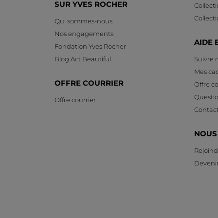
SUR YVES ROCHER
Collect
Collect
Qui sommes-nous
Nos engagements
AIDE 
Fondation Yves Rocher
Blog Act Beautiful
Suivre
Mes ca
OFFRE COURRIER
Offre co
Questi
Offre courrier
Contac
NOUS
Rejoind
Devenir