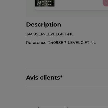
Description
2409SEP-LEVELGIFT-NL
Référence: 2409SEP-LEVELGIFT-NL
Avis clients
*
Soyez le premier à donner votre avis
Aucune
valeur
★★★★★
★★★★★
de
Aucune
notation
valeur
AJOUTER UN AVIS
de