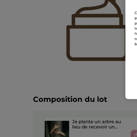
C
p
p
t
l
n
b
Composition du lot
Je plante un arbre au
lieu de recevoir un
cadeau