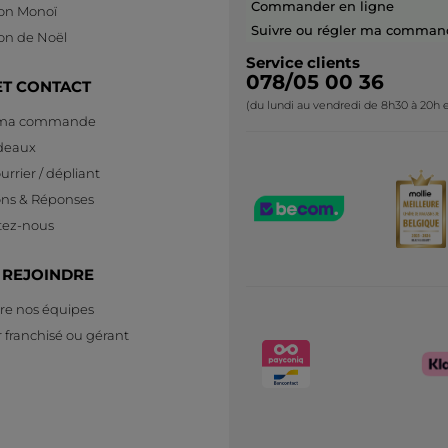
Commander en ligne
ion Monoï
Suivre ou régler ma comman
ion de Noël
Service clients
078/05 00 36
ET CONTACT
(du lundi au vendredi de 8h30 à 20h e
 ma commande
deaux
urrier / dépliant
ons & Réponses
tez-nous
 REJOINDRE
re nos équipes
 franchisé ou gérant