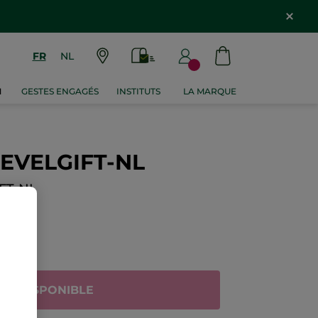
FR
NL
M
GESTES ENGAGÉS
INSTITUTS
LA MARQUE
EVELGIFT-NL
FT-NL
N AVIS
INDISPONIBLE