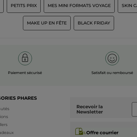
PETITS PRIX
MES MINI FORMATS VOYAGE
SKIN 
MAKE UP EN FÊTE
BLACK FRIDAY
Paiement sécurisé
Satisfait ou remboursé
GORIES PHARES
Recevoir
la
utés
Newsletter
ions
lers
Offre courrier
cadeaux