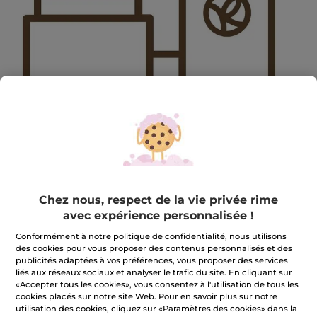
2405MAY-HP2-LEVELGIFT-BIS
2405MAY-HP2-LEVELGIFT-BIS
Chez nous, respect de la vie privée rime
avec expérience personnalisée !
★★★★★
★★★★★
AJOUTER UN AVIS
Aucune
Conformément à notre politique de confidentialité, nous utilisons
valeur
des cookies pour vous proposer des contenus personnalisés et des
de
Quantité
publicités adaptées à vos préférences, vous proposer des services
notation
pour
liés aux réseaux sociaux et analyser le trafic du site. En cliquant sur
«Accepter tous les cookies», vous consentez à l'utilisation de tous les
cookies placés sur notre site Web. Pour en savoir plus sur notre
INDISPONIBLE
utilisation des cookies, cliquez sur «Paramètres des cookies» dans la