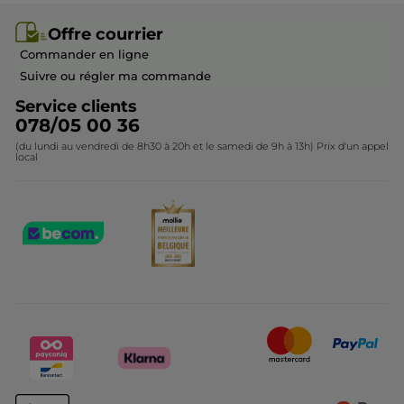
Rejoindre nos équipes
Offre courrier / dépliant
Collection Monoï
Offre courrier
Devenir franchisé ou gérant
Questions & Réponses
Collection de Noël
Commander en ligne
Contactez-nous
Suivre ou régler ma commande
Service clients
078/05 00 36
(du lundi au vendredi de 8h30 à 20h et le samedi de 9h à 13h) Prix d'un appel
local