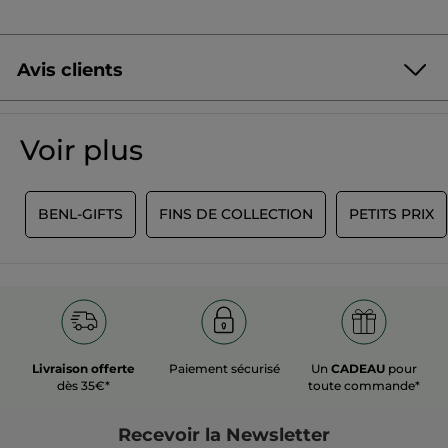
Avis clients
Soyez le premier à donner votre avis
Aucune
valeur
★★★★★
★★★★★
Voir plus
de
Aucune
notation
valeur
de
AJOUTER UN AVIS
notation
Y
BENL-GIFTS
FINS DE COLLECTION
PETITS PRIX
pour
Livraison offerte
Paiement sécurisé
Un
CADEAU
pour
dès 35€*
toute commande*
Recevoir
la Newsletter