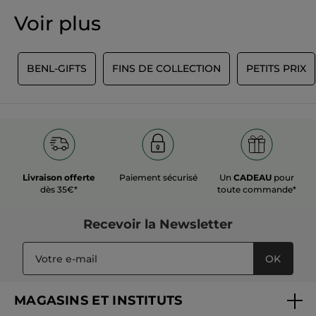
valeur
★★★★★
★★★★★
Voir plus
de
Aucune
notation
valeur
de
AJOUTER UN AVIS
notation
Y
BENL-GIFTS
FINS DE COLLECTION
PETITS PRIX
pour
Livraison offerte
Paiement sécurisé
Un
CADEAU
pour
dès 35€*
toute commande*
Recevoir
la Newsletter
OK
MAGASINS ET INSTITUTS