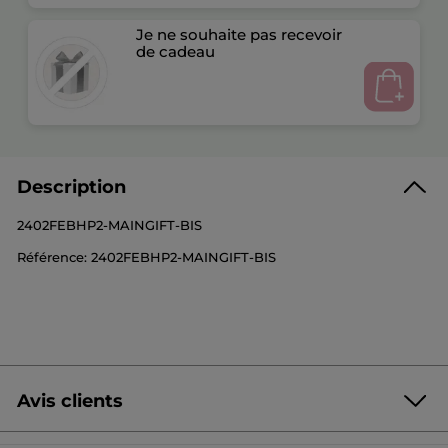
Je ne souhaite pas recevoir
de cadeau
Description
2402FEBHP2-MAINGIFT-BIS
Référence: 2402FEBHP2-MAINGIFT-BIS
Avis clients
Soyez le premier à donner votre avis
Aucune