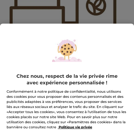
2402FEBHP2-MAINGIFT-BIS
Chez nous, respect de la vie privée rime
avec expérience personnalisée !
2402FEBHP2-MAINGIFT-BIS
★★★★★
★★★★★
Conformément à notre politique de confidentialité, nous utilisons
AJOUTER UN AVIS
des cookies pour vous proposer des contenus personnalisés et des
Aucune
publicités adaptées à vos préférences, vous proposer des services
valeur
de
liés aux réseaux sociaux et analyser le trafic du site. En cliquant sur
Quantité
notation
«Accepter tous les cookies», vous consentez à l'utilisation de tous les
pour
cookies placés sur notre site Web. Pour en savoir plus sur notre
utilisation des cookies, cliquez sur «Paramètres des cookies» dans la
bannière ou consultez notre
Politique vie privée
INDISPONIBLE