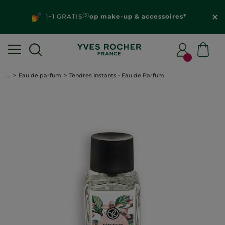
(3)
1+1 GRATIS
op make-up & accessoires*
...
Eau de parfum
Tendres Instants - Eau de Parfum