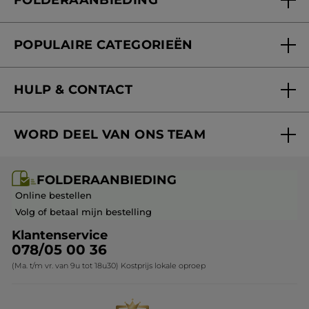
FOLDERAANBIEDING
Onze beloften
Folderaanbieding
Fondation Yves Rocher
POPULAIRE CATEGORIEËN
Blog Act Beautiful
Nieuwe producten
HULP & CONTACT
Aanbiedingen
Volg mijn bestelling
Bestsellers
WORD DEEL VAN ONS TEAM
Mijn geschenken
Cadeau-ideeën
Carrière & Vacatures
Folderaanbieding / post
Monoï collectie
FOLDERAANBIEDING
Franchisenemer of bedrijfsleider worden
Veelgestelde vragen
Kerstcollectie
Online bestellen
Contact opnemen
Volg of betaal mijn bestelling
Klantenservice
078/05 00 36
(Ma. t/m vr. van 9u tot 18u30) Kostprijs lokale oproep