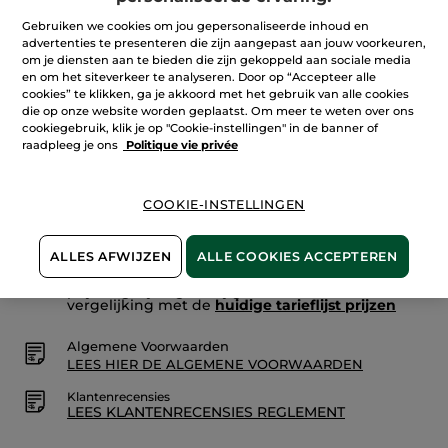
Lees
reviews.
Gebruiken we cookies om jou gepersonaliseerde inhoud en
Aantal
Tendres
advertenties te presenteren die zijn aangepast aan jouw voorkeuren,
Instants
om je diensten aan te bieden die zijn gekoppeld aan sociale media
-
Eau
en om het siteverkeer te analyseren. Door op “Accepteer alle
de
cookies” te klikken, ga je akkoord met het gebruik van alle cookies
IN WINKELMANDJE
Parfum
die op onze website worden geplaatst. Om meer te weten over ons
cookiegebruik, klik je op "Cookie-instellingen" in de banner of
raadpleeg je ons
Politique vie privée
Bezorging vanaf
12/08
Veilige betaling
COOKIE-INSTELLINGEN
Niet tevreden? Geld terug!
ALLES AFWIJZEN
ALLE COOKIES ACCEPTEREN
De promoties die door YR zijn geïnitieerd zijn
prijsvergelijkingen. Zij geven het verschil aan in
vergelijking met de
huidige tarieflijst prijzen
Algemene Voorwaarden
LEES HIER DE ALGEMENE VOORWAARDEN
Klantenrecensies
LEES KLANTENRECENSIES REGLEMENT