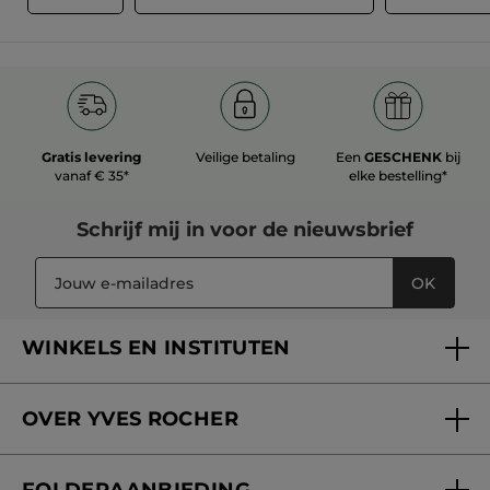
Gratis levering
Veilige betaling
Een
GESCHENK
bij
vanaf € 35*
elke bestelling*
Schrijf mij in voor
de nieuwsbrief
OK
WINKELS EN INSTITUTEN
Een winkel of instituut vinden
OVER YVES ROCHER
Verzorging in onze Schoonheidsinstituten
Wie zijn we
Mijn klantenkaart