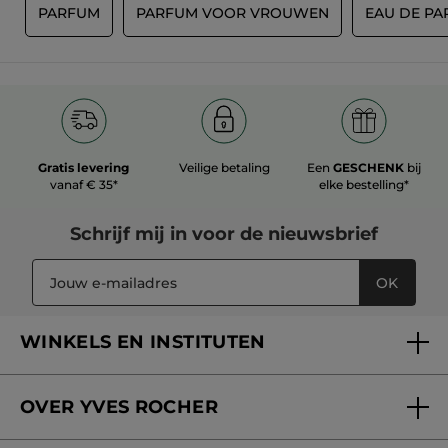
N
PARFUM
PARFUM VOOR VROUWEN
EAU DE P
Gratis levering
Veilige betaling
Een
GESCHENK
bij
vanaf € 35*
elke bestelling*
Schrijf mij in voor
de nieuwsbrief
OK
WINKELS EN INSTITUTEN
Een winkel of instituut vinden
OVER YVES ROCHER
Verzorging in onze Schoonheidsinstituten
Wie zijn we