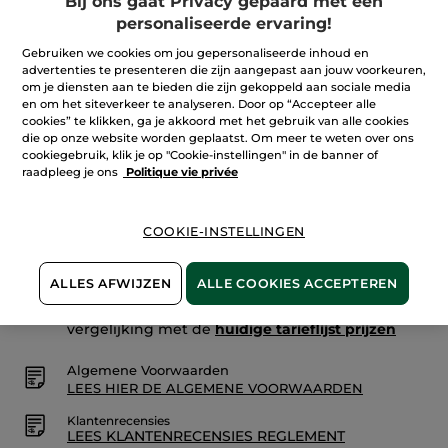
Bij ons gaat Privacy gepaard met een
Ter vergelijking met de adviesprijs: 19,90 €
11,50 €
-42%
de
personaliseerde ervaring!
5
sterren.
Lees
Gebruiken we cookies om jou gepersonaliseerde inhoud en
Aantal
reviews.
advertenties te presenteren die zijn aangepast aan jouw voorkeuren,
Ondes
om je diensten aan te bieden die zijn gekoppeld aan sociale media
Positives
-
en om het siteverkeer te analyseren. Door op “Accepteer alle
Roll-
IN WINKELMANDJE
cookies” te klikken, ga je akkoord met het gebruik van alle cookies
on
die op onze website worden geplaatst. Om meer te weten over ons
Parfumconcentraat
cookiegebruik, klik je op "Cookie-instellingen" in de banner of
raadpleeg je ons
Politique vie privée
Bezorging vanaf
12/08
Veilige betaling
COOKIE-INSTELLINGEN
Niet tevreden? Geld terug!
ALLES AFWIJZEN
ALLE COOKIES ACCEPTEREN
De promoties die door YR zijn geïnitieerd zijn
prijsvergelijkingen. Zij geven het verschil aan in
vergelijking met de
huidige tarieflijst prijzen
Algemene Voorwaarden
LEES HIER DE ALGEMENE VOORWAARDEN
Klantenrecensies
LEES KLANTENRECENSIES REGLEMENT