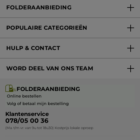
Mijn klantenkaart
FOLDERAANBIEDING
Onze beloften
Folderaanbieding
Fondation Yves Rocher
POPULAIRE CATEGORIEËN
Blog Act Beautiful
Nieuwe producten
HULP & CONTACT
Aanbiedingen
Volg mijn bestelling
Bestsellers
WORD DEEL VAN ONS TEAM
Mijn geschenken
Cadeau-ideeën
Carrière & Vacatures
Folderaanbieding / post
Monoï collectie
FOLDERAANBIEDING
Franchisenemer of bedrijfsleider worden
Veelgestelde vragen
Kerstcollectie
Online bestellen
Contact opnemen
Volg of betaal mijn bestelling
Klantenservice
078/05 00 36
(Ma. t/m vr. van 9u tot 18u30) Kostprijs lokale oproep