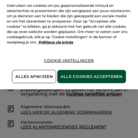
Lees
Gebruiken we cookies om jou gepersonaliseerde inhoud en
reviews.
Aantal
advertenties te presenteren die zijn aangepast aan jouw voorkeuren,
Mon
Evidence
om je diensten aan te bieden die zijn gekoppeld aan sociale media
-
en om het siteverkeer te analyseren. Door op “Accepteer alle
Eau
cookies” te klikken, ga je akkoord met het gebruik van alle cookies
de
IN WINKELMANDJE
die op onze website worden geplaatst. Om meer te weten over ons
Parfum
cookiegebruik, klik je op "Cookie-instellingen" in de banner of
raadpleeg je ons
Politique vie privée
Bezorging vanaf
12/08
COOKIE-INSTELLINGEN
Veilige betaling
Niet tevreden? Geld terug!
ALLES AFWIJZEN
ALLE COOKIES ACCEPTEREN
De promoties die door YR zijn geïnitieerd zijn
prijsvergelijkingen. Zij geven het verschil aan in
vergelijking met de
huidige tarieflijst prijzen
Algemene Voorwaarden
LEES HIER DE ALGEMENE VOORWAARDEN
Klantenrecensies
LEES KLANTENRECENSIES REGLEMENT