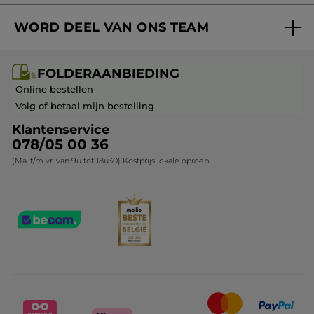
Volg mijn bestelling
Bestsellers
WORD DEEL VAN ONS TEAM
Mijn geschenken
Cadeau-ideeën
Carrière & Vacatures
Folderaanbieding / post
Monoï collectie
FOLDERAANBIEDING
Franchisenemer of bedrijfsleider worden
Veelgestelde vragen
Kerstcollectie
Online bestellen
Contact opnemen
Volg of betaal mijn bestelling
Klantenservice
078/05 00 36
(Ma. t/m vr. van 9u tot 18u30) Kostprijs lokale oproep