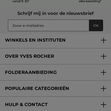
vanaf € 35*
elke bestelling*
Schrijf mij in voor
de nieuwsbrief
OK
WINKELS EN INSTITUTEN
Een winkel of instituut vinden
OVER YVES ROCHER
Verzorging in onze Schoonheidsinstituten
Wie zijn we
Mijn klantenkaart
FOLDERAANBIEDING
Onze beloften
Folderaanbieding
Fondation Yves Rocher
POPULAIRE CATEGORIEËN
Blog Act Beautiful
Nieuwe producten
HULP & CONTACT
Aanbiedingen