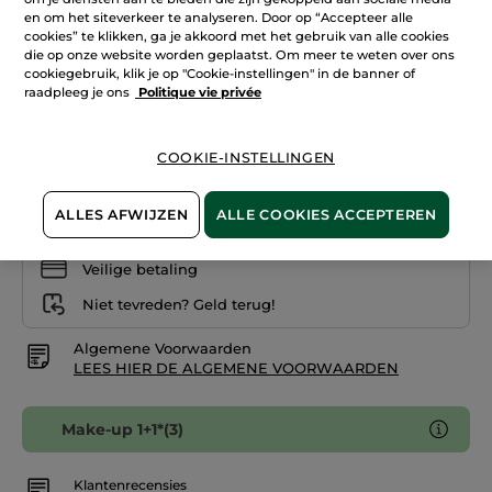
reviews.
en om het siteverkeer te analyseren. Door op “Accepteer alle
Wenkbrauwpotlood
cookies” te klikken, ga je akkoord met het gebruik van alle cookies
Askleurig
-
askleurig
die op onze website worden geplaatst. Om meer te weten over ons
cookiegebruik, klik je op "Cookie-instellingen" in de banner of
Aantal
raadpleeg je ons
Politique vie privée
IN WINKELMANDJE
COOKIE-INSTELLINGEN
ALLES AFWIJZEN
ALLE COOKIES ACCEPTEREN
Bezorging vanaf
14/08
Veilige betaling
Niet tevreden? Geld terug!
Algemene Voorwaarden
LEES HIER DE ALGEMENE VOORWAARDEN
Make-up 1+1*(3)
Klantenrecensies