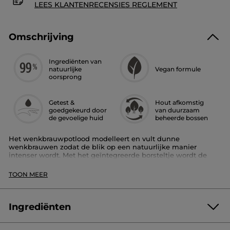
LEES KLANTENRECENSIES REGLEMENT
Omschrijving
Ingrediënten van
natuurlijke
Vegan formule
oorsprong
Getest &
Hout afkomstig
goedgekeurd door
van duurzaam
de gevoelige huid
beheerde bossen
Het wenkbrauwpotlood modelleert en vult dunne
wenkbrauwen zodat de blik op een natuurlijke manier
intenser wordt. Met het geïntegreerde borsteltje wordt de
kleur uitgewerkt en worden de wenkbrauwen in model
gebracht. Het resultaat is bestand tegen wrijven.
TOON MEER
De vegan formule bevat tot 100% ingrediënten van
natuurlijke oorsprong*.
Ingrediënten
Bestaat in 5 tinten met natuurlijke finish.
Gebruikstip: