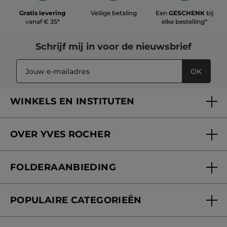
MEER
Gratis levering
Veilige betaling
Een
GESCHENK
bij
vanaf € 35*
elke bestelling*
Schrijf mij in voor
de nieuwsbrief
OK
WINKELS EN INSTITUTEN
Een winkel of instituut vinden
OVER YVES ROCHER
Verzorging in onze Schoonheidsinstituten
Wie zijn we
Mijn klantenkaart
FOLDERAANBIEDING
Onze beloften
Folderaanbieding
Fondation Yves Rocher
POPULAIRE CATEGORIEËN
Blog Act Beautiful
Nieuwe producten