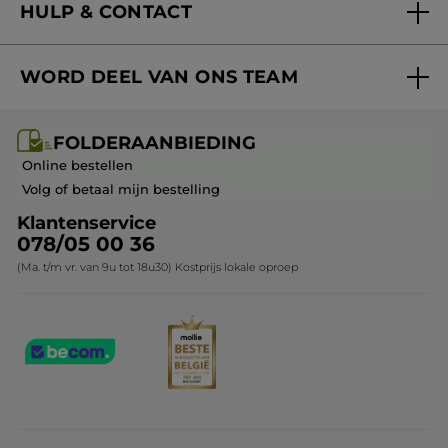
HULP & CONTACT
Aanbiedingen
Volg mijn bestelling
Bestsellers
WORD DEEL VAN ONS TEAM
Mijn geschenken
Cadeau-ideeën
Carrière & Vacatures
Folderaanbieding / post
Monoï collectie
FOLDERAANBIEDING
Franchisenemer of bedrijfsleider worden
Veelgestelde vragen
Kerstcollectie
Online bestellen
Contact opnemen
Volg of betaal mijn bestelling
Klantenservice
078/05 00 36
(Ma. t/m vr. van 9u tot 18u30) Kostprijs lokale oproep