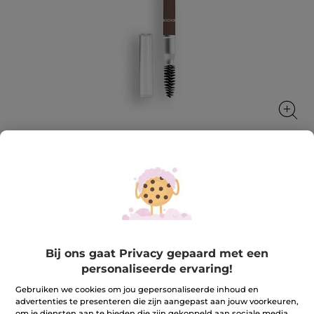
Wenkbrauwpotlood - askleurig
Natuurlijk volle wenkbrauwen
1 g
★★★★★
★★★★★
4.2
(232)
REVIEW TOEVOEGEN
Bij ons gaat Privacy gepaard met een
4.2
personaliseerde ervaring!
van
12,90 €
de
Gebruiken we cookies om jou gepersonaliseerde inhoud en
5
advertenties te presenteren die zijn aangepast aan jouw voorkeuren,
sterren.
Lees
om je diensten aan te bieden die zijn gekoppeld aan sociale media