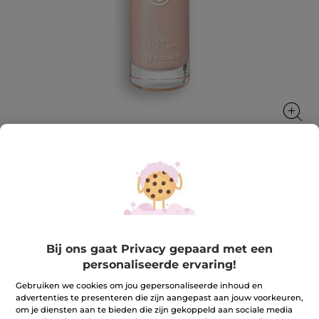
Nagellak nude - Beige Radieux
Mooi en milieubewust tot in je vingertoppen!
5 ml
Bij ons gaat Privacy gepaard met een
★★★★★
★★★★★
3.7
(994)
REVIEW TOEVOEGEN
personaliseerde ervaring!
3.7
van
9,90 €
Gebruiken we cookies om jou gepersonaliseerde inhoud en
de
5
advertenties te presenteren die zijn aangepast aan jouw voorkeuren,
sterren.
om je diensten aan te bieden die zijn gekoppeld aan sociale media
Lees
+29