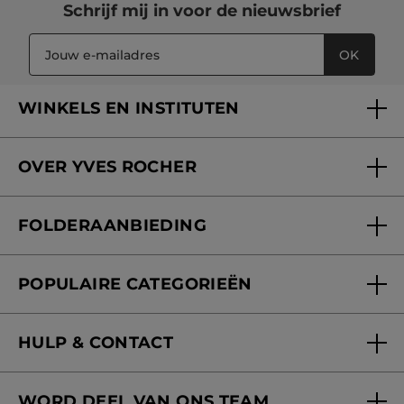
Schrijf mij in voor
de nieuwsbrief
MEER
OK
WINKELS EN INSTITUTEN
Een winkel of instituut vinden
OVER YVES ROCHER
Verzorging in onze Schoonheidsinstituten
Wie zijn we
Mijn klantenkaart
FOLDERAANBIEDING
Onze beloften
Folderaanbieding
Fondation Yves Rocher
POPULAIRE CATEGORIEËN
Blog Act Beautiful
Nieuwe producten
HULP & CONTACT
Aanbiedingen
Volg mijn bestelling
Bestsellers
WORD DEEL VAN ONS TEAM