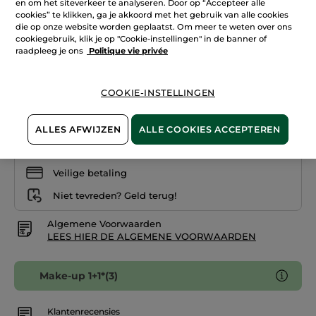
en om het siteverkeer te analyseren. Door op “Accepteer alle
reviews.
cookies” te klikken, ga je akkoord met het gebruik van alle cookies
Nagellak
Beige radieux
paars
die op onze website worden geplaatst. Om meer te weten over ons
-
cookiegebruik, klik je op "Cookie-instellingen" in de banner of
Mauve
raadpleeg je ons
Politique vie privée
Aantal
Bruyère
COOKIE-INSTELLINGEN
IN WINKELMANDJE
ALLES AFWIJZEN
ALLE COOKIES ACCEPTEREN
Bezorging vanaf
14/08
Veilige betaling
Niet tevreden? Geld terug!
Algemene Voorwaarden
LEES HIER DE ALGEMENE VOORWAARDEN
Make-up 1+1*(3)
Klantenrecensies