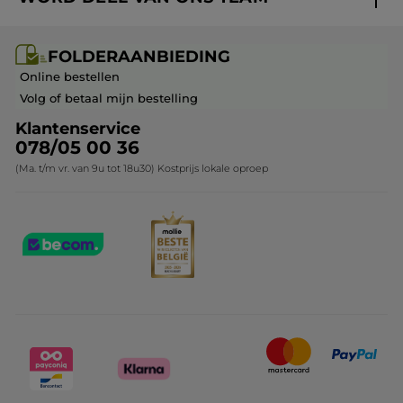
Mijn geschenken
Cadeau-ideeën
Carrière & Vacatures
Folderaanbieding / post
Monoï collectie
FOLDERAANBIEDING
Franchisenemer of bedrijfsleider worden
Veelgestelde vragen
Kerstcollectie
Online bestellen
Contact opnemen
Volg of betaal mijn bestelling
Klantenservice
078/05 00 36
(Ma. t/m vr. van 9u tot 18u30) Kostprijs lokale oproep