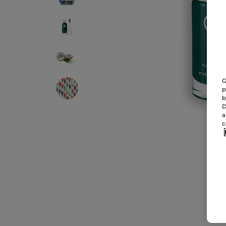
G
p
b
D
a
c