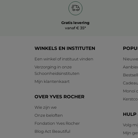
Gratis levering
vanaf € 35*
WINKELS EN INSTITUTEN
POPU
Een winkel of instituut vinden
Nieuwe
Verzorging in onze
Aanbie
Schoonheidsinstituten
Bestsel
Mijn klantenkaart
Cadeau
Monoï c
OVER YVES ROCHER
Kerstcol
Wie zijn we
HULP
Onze beloften
Fondation Yves Rocher
Volg mi
Blog Act Beautiful
Mijn g