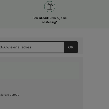
Een
GESCHENK
bij elke
bestelling*
OK
g
js lokale oproep