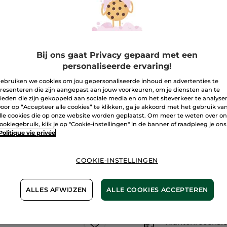
Nagellak
paars
Vert émeraude
-
Mauve
Bruyère
Aantal
Bij ons gaat Privacy gepaard met een
I
personaliseerde ervaring!
ebruiken we cookies om jou gepersonaliseerde inhoud en advertenties te
resenteren die zijn aangepast aan jouw voorkeuren, om je diensten aan te
Bezorging va
ieden die zijn gekoppeld aan sociale media en om het siteverkeer te analyse
oor op “Accepteer alle cookies” te klikken, ga je akkoord met het gebruik va
Veilige betali
lle cookies die op onze website worden geplaatst. Om meer te weten over o
ookiegebruik, klik je op "Cookie-instellingen" in de banner of raadpleeg je ons
Niet tevreden?
Politique vie privée
Algemene Voor
LEES HIER DE 
COOKIE-INSTELLINGEN
ALLES AFWIJZEN
ALLE COOKIES ACCEPTEREN
Make-up 1+1*(3)
Klantenrecensi