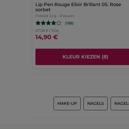
Lip Pen Rouge Elixir Brillant 05. Rose
aanmeldpagin
3.6
sorbet
Prijs/kwaliteit verhouding
Potlood
2.2 g
- 8 kleuren
3.9
(188)
Prettig in gebruik
677,28 € / 100g
4.0
14,90 €
KLEUR KIEZEN (8)
MAKE-UP
NAGELS
NAGEL