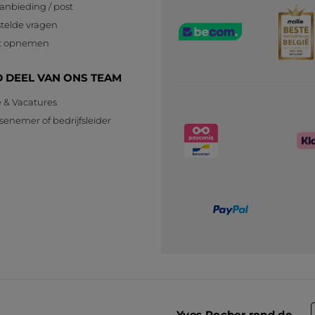
anbieding / post
telde vragen
t opnemen
 DEEL VAN ONS TEAM
e & Vacatures
senemer of bedrijfsleider
n
Yves Rocher rond de