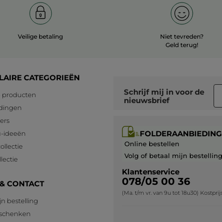
sommes désolés que celui-ci ne
réponde pas à vos attentes de par la
tenue.
Vos remarques sont transmises à
Veilige betaling
Niet tevreden?
l'équipe Produits, qui en tiendra
Geld terug!
compte.
A bientôt !
LAIRE CATEGORIEËN
Schrijf mij in voor
de
MEER
 producten
nieuwsbrief
dingen
lers
FOLDERAANBIEDING
-ideeën
Online bestellen
ollectie
Volg of betaal mijn bestellin
lectie
Klantenservice
078/05 00 36
 & CONTACT
(Ma. t/m vr. van 9u tot 18u30) Kostpri
jn bestelling
eschenken