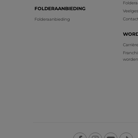
Foldera
FOLDERAANBIEDING
Veelges
Contac
Folderaanbieding
WORD
Carrièr
Franchi
worde