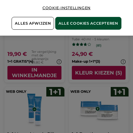
COOKIE-INSTELLINGEN
ALLES AFWIJZEN
ALLE COOKIES ACCEPTEREN
1+1 Hydra Water-Plump
Getinte Hydraterende
Masker
BB Crème - Dark
Tube
40 ml
- 5 kleuren
(81)
Ter vergelijking
19,90 €
24,90 €
met de
adviesprijs:
1+1 GRATIS*(4)
Make-up 1+1*(3)
39,80 €
IN
KLEUR KIEZEN (5)
WINKELMANDJE