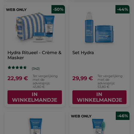
-50%
-44%
Hydra Ritueel - Crème &
Set Hydra
Masker
(342)
Ter vergelijking
Ter vergelijking
22,99 €
29,99 €
met de
met de
adviesprijs:
adviesprijs:
45,80 €
53,80 €
IN
IN
WINKELMANDJE
WINKELMANDJE
-46%