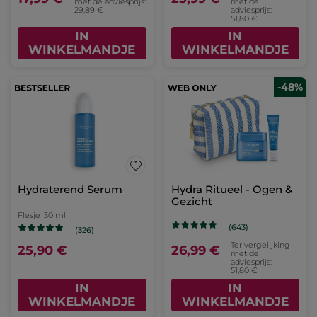
met de adviesprijs:
met de
29,89 €
adviesprijs:
51,80 €
IN
IN
WINKELMANDJE
WINKELMANDJE
-48%
Hydraterend Serum
Hydra Ritueel - Ogen &
Gezicht
Flesje
30 ml
(643)
(326)
Ter vergelijking
25,90 €
26,99 €
met de
adviesprijs:
51,80 €
IN
IN
WINKELMANDJE
WINKELMANDJE