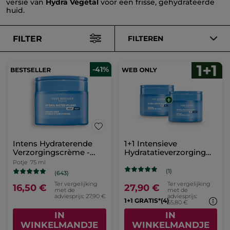
versie van
Hydra Végétal
voor een frisse, gehydrateerde
huid.
FILTER
FILTEREN
-41%
Intens Hydraterende
1+1 Intensieve
Verzorgingscrème -
Hydratatieverzorging
Dag en Nacht
Hydra Water-Plump 75
Potje
75 ml
ml
(1)
(643)
Ter vergelijking
Ter vergelijking
16,50 €
27,90 €
met de
met de
adviesprijs: 27,90 €
adviesprijs:
1+1 GRATIS*(4)
55,80 €
IN
IN
WINKELMANDJE
WINKELMANDJE