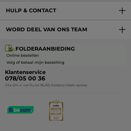
Nieuwe producten
HULP & CONTACT
Aanbiedingen
Volg mijn bestelling
Bestsellers
WORD DEEL VAN ONS TEAM
Mijn geschenken
Cadeau-ideeën
Carrière & Vacatures
Folderaanbieding / post
Monoï collectie
FOLDERAANBIEDING
Franchisenemer of bedrijfsleider worden
Veelgestelde vragen
Kerstcollectie
Online bestellen
Contact opnemen
Volg of betaal mijn bestelling
Klantenservice
078/05 00 36
(Ma. t/m vr. van 9u tot 18u30) Kostprijs lokale oproep