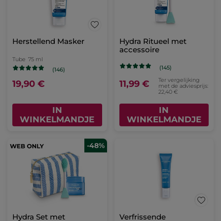
Herstellend Masker
Hydra Ritueel met
accessoire
Tube
75 ml
(145)
(146)
Ter vergelijking
19,90 €
11,99 €
met de adviesprijs:
22,40 €
IN
IN
WINKELMANDJE
WINKELMANDJE
-48%
Hydra Set met
Verfrissende