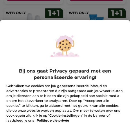
1+1 Geconcentreerd
1+1 Hydra Water-Plump
Hydratatieserum
Verfrissende
Oogverzorging
Bij ons gaat Privacy gepaard met een
personaliseerde ervaring!
Ter vergelijking
Ter vergelijking
25,90 €
19,90 €
met de
met de
adviesprijs:
adviesprijs:
Gebruiken we cookies om jou gepersonaliseerde inhoud en
1+1 GRATIS*(4)
1+1 GRATIS*(4)
51,80 €
39,80 €
advertenties te presenteren die zijn aangepast aan jouw voorkeuren,
IN
IN
om je diensten aan te bieden die zijn gekoppeld aan sociale media
WINKELMANDJE
WINKELMANDJE
en om het siteverkeer te analyseren. Door op “Accepteer alle
cookies” te klikken, ga je akkoord met het gebruik van alle cookies
die op onze website worden geplaatst. Om meer te weten over ons
cookiegebruik, klik je op "Cookie-instellingen" in de banner of
raadpleeg je ons
Politique vie privée