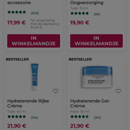
accessoire
Oogverzorging
Tube
15 ml
(643)
(99)
Ter vergelijking
17,99 €
19,90 €
met de adviesprijs:
34,40 €
IN
IN
WINKELMANDJE
WINKELMANDJE
Hydraterende Rijke
Hydraterende Gel-
Crème
Crème
Tube
40 ml
Potje
50 ml
(154)
(341)
21,90 €
21,90 €