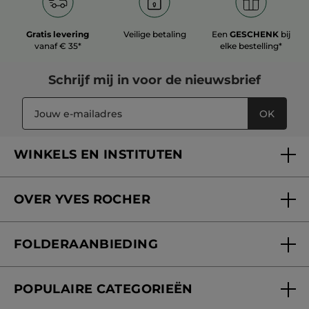
Gratis levering
Veilige betaling
Een
GESCHENK
bij
vanaf € 35*
elke bestelling*
Schrijf mij in voor
de nieuwsbrief
OK
WINKELS EN INSTITUTEN
Een winkel of instituut vinden
OVER YVES ROCHER
Verzorging in onze Schoonheidsinstituten
Wie zijn we
Mijn klantenkaart
FOLDERAANBIEDING
Onze beloften
Folderaanbieding
Fondation Yves Rocher
POPULAIRE CATEGORIEËN
Blog Act Beautiful