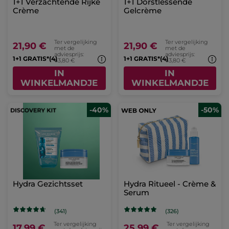
1+1 Verzachtende Rijke
1+1 Dorstlessende
Crème
Gelcrème
Ter vergelijking
Ter vergelijking
21,90 €
21,90 €
met de
met de
adviesprijs:
adviesprijs:
1+1 GRATIS*(4)
1+1 GRATIS*(4)
43,80 €
43,80 €
IN
IN
WINKELMANDJE
WINKELMANDJE
-40%
-50%
Hydra Gezichtsset
Hydra Ritueel - Crème &
Serum
(341)
(326)
Ter vergelijking
Ter vergelijking
17,99 €
25,99 €