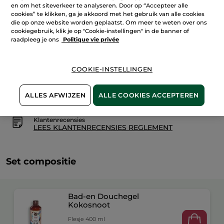
IN WINKELMANDJE
en om het siteverkeer te analyseren. Door op “Accepteer alle
cookies” te klikken, ga je akkoord met het gebruik van alle cookies
die op onze website worden geplaatst. Om meer te weten over ons
cookiegebruik, klik je op "Cookie-instellingen" in de banner of
raadpleeg je ons
Politique vie privée
Bezorging vanaf
12/08
Veilige betaling
COOKIE-INSTELLINGEN
Niet tevreden? Geld terug!
Algemene Voorwaarden
ALLES AFWIJZEN
ALLE COOKIES ACCEPTEREN
LEES HIER DE ALGEMENE VOORWAARDEN
Klantenrecensies
LEES KLANTENRECENSIES REGLEMENT
Set compositie
Bad-en Douchegel
Kokosnoot
Flesje 400 ml