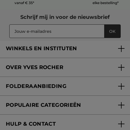
vanaf € 35*
elke bestelling*
Schrijf mij in voor
de nieuwsbrief
OK
WINKELS EN INSTITUTEN
Een winkel of instituut vinden
OVER YVES ROCHER
Verzorging in onze Schoonheidsinstituten
Wie zijn we
Mijn klantenkaart
FOLDERAANBIEDING
Onze beloften
Folderaanbieding
Fondation Yves Rocher
POPULAIRE CATEGORIEËN
Blog Act Beautiful
Nieuwe producten
HULP & CONTACT
Aanbiedingen