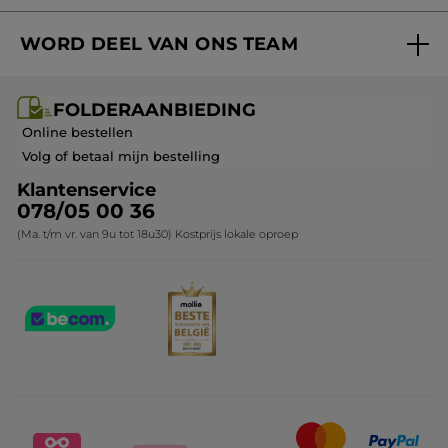
Volg mijn bestelling
Bestsellers
WORD DEEL VAN ONS TEAM
Mijn geschenken
Cadeau-ideeën
Carrière & Vacatures
Folderaanbieding / post
Monoï collectie
FOLDERAANBIEDING
Franchisenemer of bedrijfsleider worden
Veelgestelde vragen
Kerstcollectie
Online bestellen
Contact opnemen
Volg of betaal mijn bestelling
Klantenservice
078/05 00 36
(Ma. t/m vr. van 9u tot 18u30) Kostprijs lokale oproep