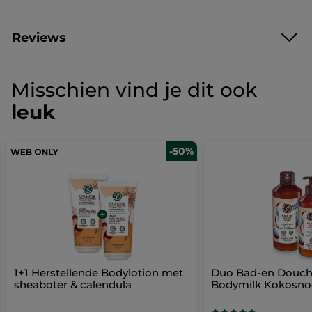
1 Handcrème Kokosnoot
1 Lippenbalsen Kokosnoot
1 Kleurrijke cadeaudoos
Reviews
Dit assortiment wordt ongemonteerd geleverd.
Geef als eerste je mening via een review
Geen
Artikelnummer: BJ728
scorewaarde
★★★★★
★★★★★
Misschien vind je dit ook
Geen
leuk
beoordelingswaarde
voor
REVIEW TOEVOEGEN
Must-
have
set
-50%
-
Kokosnoot
1+1 Herstellende Bodylotion met
Duo Bad-en Douch
sheaboter & calendula
Bodymilk Kokosno