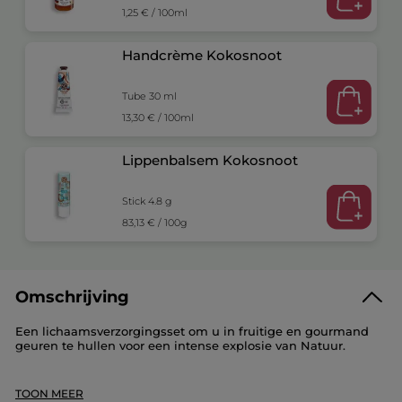
1,25 € / 100ml
Handcrème Kokosnoot
Tube 30 ml
13,30 € / 100ml
Lippenbalsem Kokosnoot
Stick 4.8 g
83,13 € / 100g
Omschrijving
Een lichaamsverzorgingsset om u in fruitige en gourmand
geuren te hullen voor een intense explosie van Natuur.
Deze set bevat:
1 Bad- en douchegel Kokosnoot 400ml
TOON MEER