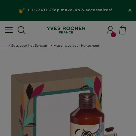
(3)
1+1 GRATIS
op make-up & accessoires*
...
Sets voor het lichaam
Must-have set - Kokosnoot