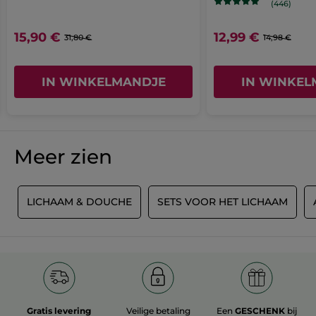
(446)
15,90 €
12,99 €
31,80 €
14,98 €
IN WINKELMANDJE
IN WINKEL
Meer zien
G
LICHAAM & DOUCHE
SETS VOOR HET LICHAAM
Gratis levering
Veilige betaling
Een
GESCHENK
bij