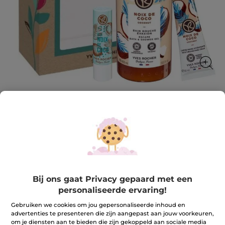
Must-have set - Kokosnoot
Voor een gourmand avontuur!
★★★★★
★★★★★
REVIEW TOEVOEGEN
Geen
beoordelingswaarde
10,99 €
13,97 €
-21%
Bij ons gaat Privacy gepaard met een
voor
Must-
personaliseerde ervaring!
have
Aantal
set
-
Gebruiken we cookies om jou gepersonaliseerde inhoud en
Kokosnoot
advertenties te presenteren die zijn aangepast aan jouw voorkeuren,
om je diensten aan te bieden die zijn gekoppeld aan sociale media