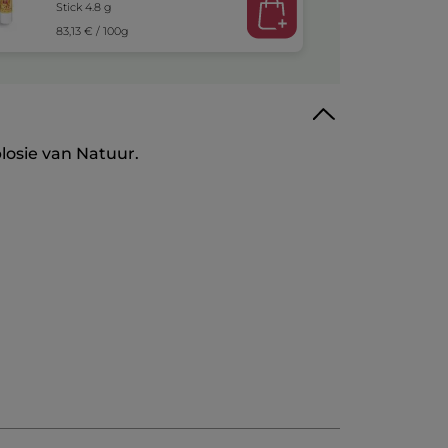
Stick 4.8 g
83,13 € / 100g
losie van Natuur.