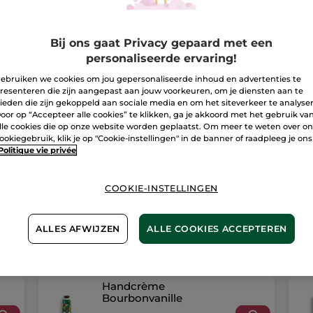
I
Bij ons gaat Privacy gepaard met een
personaliseerde ervaring!
Bezorging va
ebruiken we cookies om jou gepersonaliseerde inhoud en advertenties te
Veilige betali
resenteren die zijn aangepast aan jouw voorkeuren, om je diensten aan te
ieden die zijn gekoppeld aan sociale media en om het siteverkeer te analyse
Niet tevreden?
oor op “Accepteer alle cookies” te klikken, ga je akkoord met het gebruik va
lle cookies die op onze website worden geplaatst. Om meer te weten over o
Algemene Voor
ookiegebruik, klik je op "Cookie-instellingen" in de banner of raadpleeg je ons
LEES HIER DE 
Politique vie privée
Klantenrecensi
LEES KLANTENR
COOKIE-INSTELLINGEN
ALLES AFWIJZEN
ALLE COOKIES ACCEPTEREN
Handcrème
Bourbonvanille