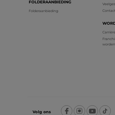
FOLDERAANBIEDING
Veelges
Contac
Folderaanbieding
WORD
Carrièr
Franchi
worde
Volg ons