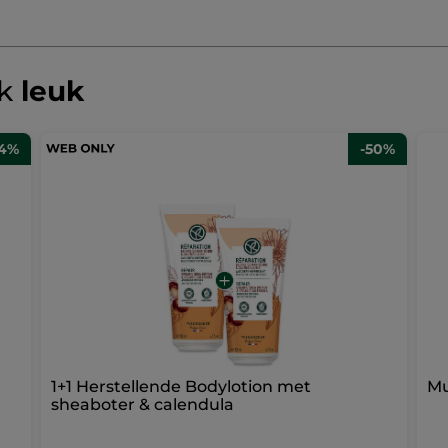
ok
leuk
34%
-50%
1+1 Herstellende Bodylotion met
Mu
sheaboter & calendula