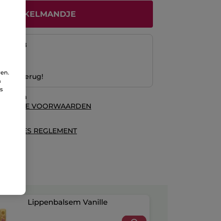
N WINKELMANDJE
naf
12/08
ng
ren.
 Geld terug!
n
ns
waarden
ALGEMENE VOORWAARDEN
es
ECENSIES REGLEMENT
Lippenbalsem Vanille