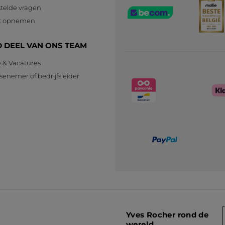
telde vragen
t opnemen
 DEEL VAN ONS TEAM
e & Vacatures
senemer of bedrijfsleider
n
Yves Rocher rond de
wereld