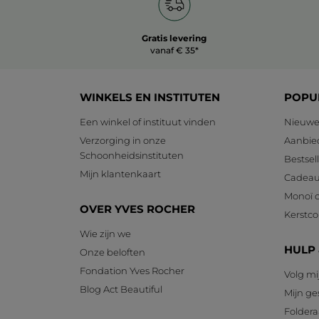
Gratis levering
vanaf € 35*
WINKELS EN INSTITUTEN
POPU
Een winkel of instituut vinden
Nieuwe
Verzorging in onze
Aanbie
Schoonheidsinstituten
Bestsel
Mijn klantenkaart
Cadeau
Monoï c
OVER YVES ROCHER
Kerstcol
Wie zijn we
HULP
Onze beloften
Fondation Yves Rocher
Volg mi
Blog Act Beautiful
Mijn g
Foldera