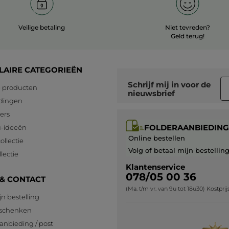
Veilige betaling
Niet tevreden?
Geld terug!
LAIRE CATEGORIEËN
Schrijf mij in voor
de
 producten
nieuwsbrief
dingen
lers
FOLDERAANBIEDING
-ideeën
Online bestellen
ollectie
Volg of betaal mijn bestellin
lectie
Klantenservice
078/05 00 36
 & CONTACT
(Ma. t/m vr. van 9u tot 18u30) Kostpri
jn bestelling
eschenken
anbieding / post