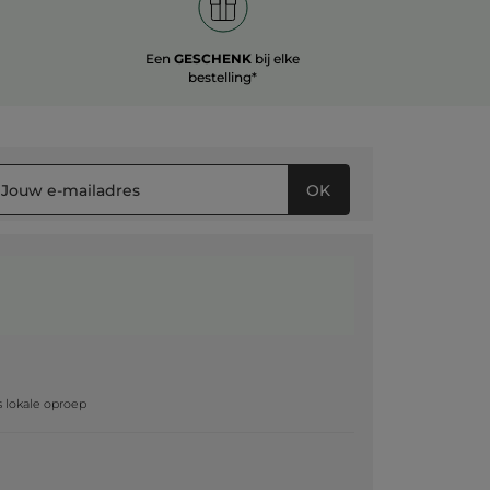
Een
GESCHENK
bij elke
bestelling*
OK
g
js lokale oproep