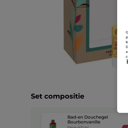
G
p
b
D
a
c
Set compositie
Bad-en Douchegel
Bourbonvanille
Flesje 400 ml