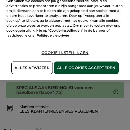
Gebruiken we cookies om jou gepersonaliseerde inhoud en
-
advertenties te presenteren die zijn aangepast aan jouw voorkeuren,
Vanille
om je diensten aan te bieden die zijn gekoppeld aan sociale media
&
IN WINKELMANDJE
Algen
en om het siteverkeer te analyseren. Door op “Accepteer alle
cookies” te klikken, ga je akkoord met het gebruik van alle cookies
die op onze website worden geplaatst. Om meer te weten over ons
cookiegebruik, klik je op "Cookie-instellingen" in de banner of
raadpleeg je ons
Politique vie privée
Bezorging vanaf
12/08
Veilige betaling
COOKIE-INSTELLINGEN
Niet tevreden? Geld terug!
Algemene Voorwaarden
ALLES AFWIJZEN
ALLE COOKIES ACCEPTEREN
LEES HIER DE ALGEMENE VOORWAARDEN
SPECIALE AANBIEDING: €1 voor een
navulbare flacon*(7b)
Klantenrecensies
LEES KLANTENRECENSIES REGLEMENT