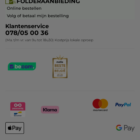
FOLDERAANBIEDING
Franchisenemer of bedrijfsleider worden
Veelgestelde vragen
Kerstcollectie
Online bestellen
Contact opnemen
Volg of betaal mijn bestelling
Klantenservice
078/05 00 36
(Ma. t/m vr. van 9u tot 18u30) Kostprijs lokale oproep