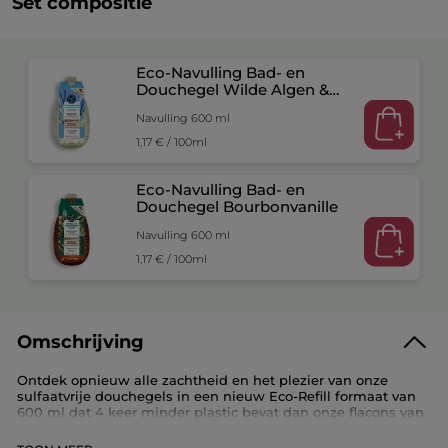
Set compositie
Eco-Navulling Bad- en
Douchegel Wilde Algen &
Zeevenkel
Navulling 600 ml
1,17 € / 100ml
Eco-Navulling Bad- en
Douchegel Bourbonvanille
Navulling 600 ml
1,17 € / 100ml
Omschrijving
Ontdek opnieuw alle zachtheid en het plezier van onze
sulfaatvrije douchegels in een nieuw Eco-Refill formaat van
600 ml dat 4 keer minder plastic bevat dan onze flacons van
400 ml.