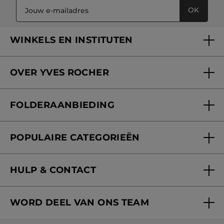
OK
WINKELS EN INSTITUTEN
Een winkel of instituut vinden
OVER YVES ROCHER
Verzorging in onze Schoonheidsinstituten
Wie zijn we
Mijn klantenkaart
FOLDERAANBIEDING
Onze beloften
Folderaanbieding
Fondation Yves Rocher
POPULAIRE CATEGORIEËN
Blog Act Beautiful
Nieuwe producten
HULP & CONTACT
Aanbiedingen
Volg mijn bestelling
Bestsellers
WORD DEEL VAN ONS TEAM
Mijn geschenken
Cadeau-ideeën
Carrière & Vacatures