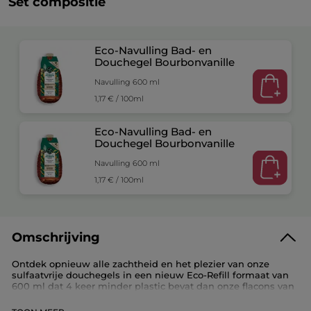
Set compositie
Eco-Navulling Bad- en
Douchegel Bourbonvanille
Navulling 600 ml
1,17 € / 100ml
Eco-Navulling Bad- en
Douchegel Bourbonvanille
Navulling 600 ml
1,17 € / 100ml
Omschrijving
Ontdek opnieuw alle zachtheid en het plezier van onze
sulfaatvrije douchegels in een nieuw Eco-Refill formaat van
600 ml dat 4 keer minder plastic bevat dan onze flacons van
400 ml.