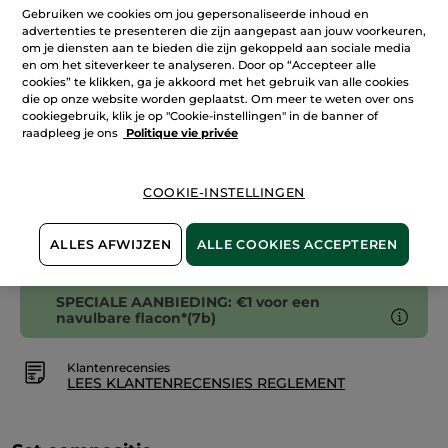
Bourbonvanille
Gebruiken we cookies om jou gepersonaliseerde inhoud en
advertenties te presenteren die zijn aangepast aan jouw voorkeuren,
om je diensten aan te bieden die zijn gekoppeld aan sociale media
IN WINKELMANDJE
en om het siteverkeer te analyseren. Door op “Accepteer alle
cookies” te klikken, ga je akkoord met het gebruik van alle cookies
die op onze website worden geplaatst. Om meer te weten over ons
cookiegebruik, klik je op "Cookie-instellingen" in de banner of
Bezorging vanaf
11/08
raadpleeg je ons
Politique vie privée
Veilige betaling
Niet tevreden? Geld terug!
COOKIE-INSTELLINGEN
Algemene Voorwaarden
ALLES AFWIJZEN
ALLE COOKIES ACCEPTEREN
LEES HIER DE ALGEMENE VOORWAARDEN
SPECIALE AANBIEDING: €1 voor een
navulbare flacon*(7b)
Klantenrecensies
LEES KLANTENRECENSIES REGLEMENT