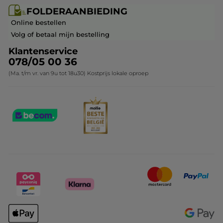
Folderaanbieding / post
Monoï collectie
FOLDERAANBIEDING
Franchisenemer of bedrijfsleider worden
Veelgestelde vragen
Kerstcollectie
Online bestellen
Contact opnemen
Volg of betaal mijn bestelling
Klantenservice
078/05 00 36
(Ma. t/m vr. van 9u tot 18u30) Kostprijs lokale oproep