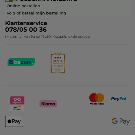
Franchisenemer of bedrijfsleider worden
Veelgestelde vragen
Kerstcollectie
Online bestellen
Contact opnemen
Volg of betaal mijn bestelling
Klantenservice
078/05 00 36
(Ma. t/m vr. van 9u tot 18u30) Kostprijs lokale oproep