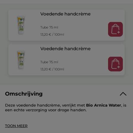
Voedende handcrème
Tube 75 ml
13,20 € / 100ml
Voedende handcrème
Tube 75 ml
13,20 € / 100ml
Omschrijving
Deze voedende handcrème, verrijkt met
Bio Arnica Water
, is
een echte verzorging voor droge handen.
De nagelriemen worden verzacht. De handen zijn soepel,
geparfumeerd en perfect zacht.
TOON MEER