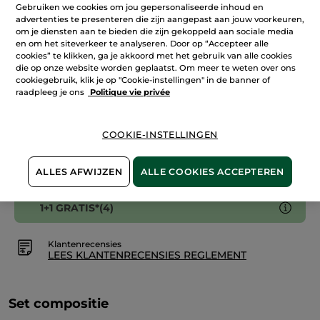
Gebruiken we cookies om jou gepersonaliseerde inhoud en
advertenties te presenteren die zijn aangepast aan jouw voorkeuren,
IN WINKELMANDJE
om je diensten aan te bieden die zijn gekoppeld aan sociale media
en om het siteverkeer te analyseren. Door op “Accepteer alle
cookies” te klikken, ga je akkoord met het gebruik van alle cookies
die op onze website worden geplaatst. Om meer te weten over ons
Bezorging vanaf
12/08
cookiegebruik, klik je op "Cookie-instellingen" in de banner of
raadpleeg je ons
Politique vie privée
Veilige betaling
Niet tevreden? Geld terug!
COOKIE-INSTELLINGEN
Algemene Voorwaarden
LEES HIER DE ALGEMENE VOORWAARDEN
ALLES AFWIJZEN
ALLE COOKIES ACCEPTEREN
1+1 GRATIS*(4)
Klantenrecensies
LEES KLANTENRECENSIES REGLEMENT
Set compositie