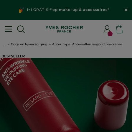
(3)
1+1 GRATIS
op make-up & accessoires*
...
Oog- en lipverzorging
Anti-rimpel Anti-wallen oogcontourcrème