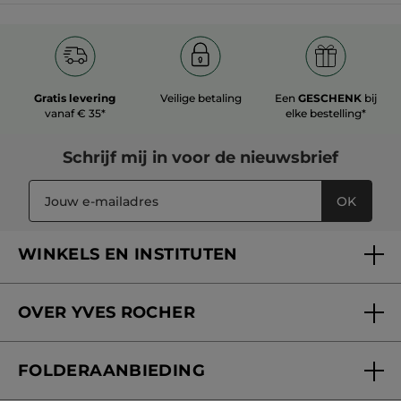
Gratis levering
Veilige betaling
Een
GESCHENK
bij
vanaf € 35*
elke bestelling*
Schrijf mij in voor
de nieuwsbrief
OK
WINKELS EN INSTITUTEN
Een winkel of instituut vinden
OVER YVES ROCHER
Verzorging in onze Schoonheidsinstituten
Wie zijn we
Mijn klantenkaart
FOLDERAANBIEDING
Onze beloften