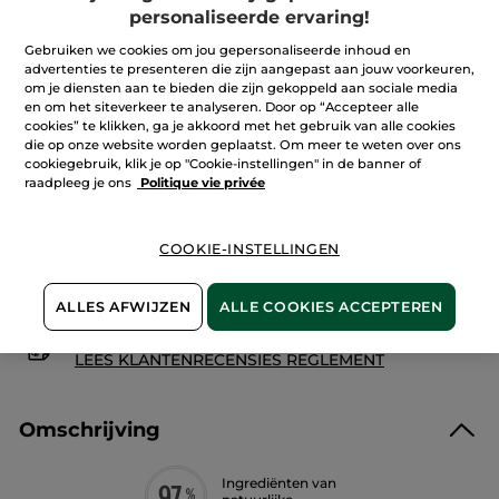
sterren.
Aantal
personaliseerde ervaring!
Lees
reviews.
Anti-
Gebruiken we cookies om jou gepersonaliseerde inhoud en
rimpel
advertenties te presenteren die zijn aangepast aan jouw voorkeuren,
Anti-
IN WINKELMANDJE
om je diensten aan te bieden die zijn gekoppeld aan sociale media
wallen
en om het siteverkeer te analyseren. Door op “Accepteer alle
oogcontourcrème
cookies” te klikken, ga je akkoord met het gebruik van alle cookies
die op onze website worden geplaatst. Om meer te weten over ons
cookiegebruik, klik je op "Cookie-instellingen" in de banner of
Bezorging vanaf
12/08
raadpleeg je ons
Politique vie privée
Veilige betaling
Niet tevreden? Geld terug!
COOKIE-INSTELLINGEN
Algemene Voorwaarden
LEES HIER DE ALGEMENE VOORWAARDEN
ALLES AFWIJZEN
ALLE COOKIES ACCEPTEREN
Klantenrecensies
LEES KLANTENRECENSIES REGLEMENT
Omschrijving
Ingrediënten van