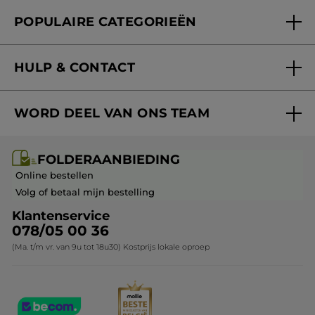
Folderaanbieding
Fondation Yves Rocher
POPULAIRE CATEGORIEËN
Blog Act Beautiful
Nieuwe producten
HULP & CONTACT
Aanbiedingen
Volg mijn bestelling
Bestsellers
WORD DEEL VAN ONS TEAM
Mijn geschenken
Cadeau-ideeën
Carrière & Vacatures
Folderaanbieding / post
Monoï collectie
FOLDERAANBIEDING
Franchisenemer of bedrijfsleider worden
Veelgestelde vragen
Kerstcollectie
Online bestellen
Contact opnemen
Volg of betaal mijn bestelling
Klantenservice
078/05 00 36
(Ma. t/m vr. van 9u tot 18u30) Kostprijs lokale oproep