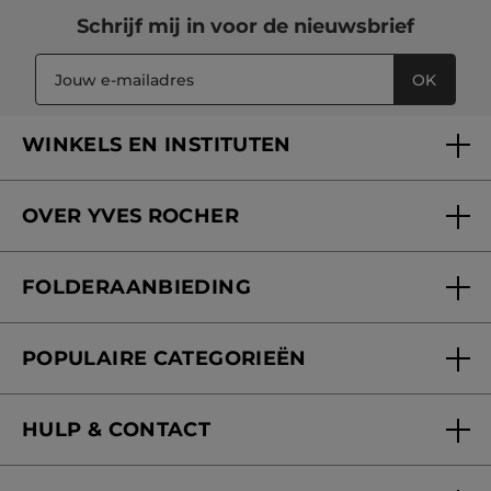
Schrijf mij in voor
de nieuwsbrief
OK
WINKELS EN INSTITUTEN
Een winkel of instituut vinden
OVER YVES ROCHER
Verzorging in onze Schoonheidsinstituten
Wie zijn we
Mijn klantenkaart
FOLDERAANBIEDING
Onze beloften
Folderaanbieding
Fondation Yves Rocher
POPULAIRE CATEGORIEËN
Blog Act Beautiful
Nieuwe producten
HULP & CONTACT
Aanbiedingen
Volg mijn bestelling
Bestsellers