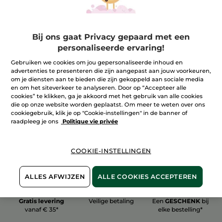
Bij ons gaat Privacy gepaard met een
personaliseerde ervaring!
100%
plantaardig
60 hectare
Gebruiken we cookies om jou gepersonaliseerde inhoud en
biologische velden
advertenties te presenteren die zijn aangepast aan jouw voorkeuren,
om je diensten aan te bieden die zijn gekoppeld aan sociale media
en om het siteverkeer te analyseren. Door op “Accepteer alle
cookies” te klikken, ga je akkoord met het gebruik van alle cookies
Meer zien
die op onze website worden geplaatst. Om meer te weten over ons
cookiegebruik, klik je op "Cookie-instellingen" in de banner of
raadpleeg je ons
Politique vie privée
COOKIE-INSTELLINGEN
ALLES AFWIJZEN
ALLE COOKIES ACCEPTEREN
Gratis levering
Veilige betaling
Een
GESCHENK
bij
vanaf € 35*
elke bestelling*