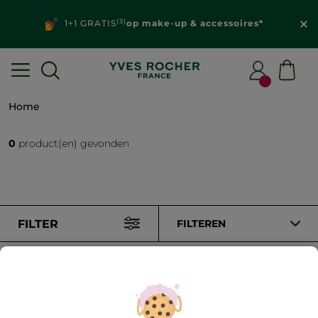
(3)
1+1 GRATIS
op make-up & accessoires*
Home
0
product(en) gevonden
FILTER
FILTEREN