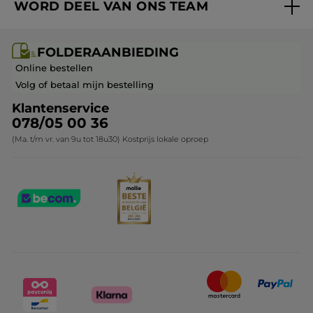
WORD DEEL VAN ONS TEAM
Mijn geschenken
Cadeau-ideeën
Carrière & Vacatures
Folderaanbieding / post
Monoï collectie
FOLDERAANBIEDING
Franchisenemer of bedrijfsleider worden
Veelgestelde vragen
Kerstcollectie
Online bestellen
Contact opnemen
Volg of betaal mijn bestelling
Klantenservice
078/05 00 36
(Ma. t/m vr. van 9u tot 18u30) Kostprijs lokale oproep