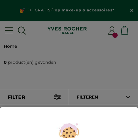
(3)
1+1 GRATIS
op make-up & accessoires*
Home
0
product(en) gevonden
FILTER
FILTEREN