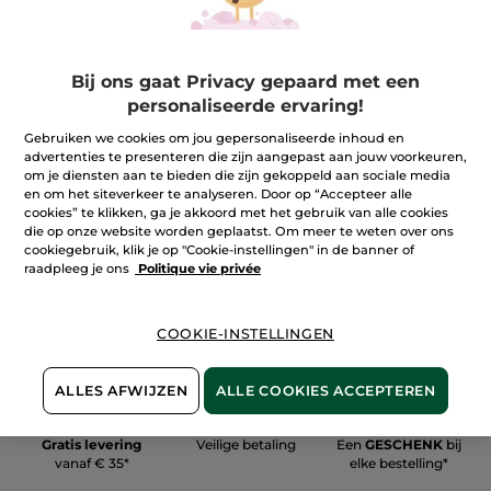
Bij ons gaat Privacy gepaard met een
personaliseerde ervaring!
100%
plantaardig
60 hectare
Gebruiken we cookies om jou gepersonaliseerde inhoud en
biologische velden
advertenties te presenteren die zijn aangepast aan jouw voorkeuren,
om je diensten aan te bieden die zijn gekoppeld aan sociale media
en om het siteverkeer te analyseren. Door op “Accepteer alle
cookies” te klikken, ga je akkoord met het gebruik van alle cookies
Meer zien
die op onze website worden geplaatst. Om meer te weten over ons
cookiegebruik, klik je op "Cookie-instellingen" in de banner of
raadpleeg je ons
Politique vie privée
COOKIE-INSTELLINGEN
ALLES AFWIJZEN
ALLE COOKIES ACCEPTEREN
Gratis levering
Veilige betaling
Een
GESCHENK
bij
vanaf € 35*
elke bestelling*