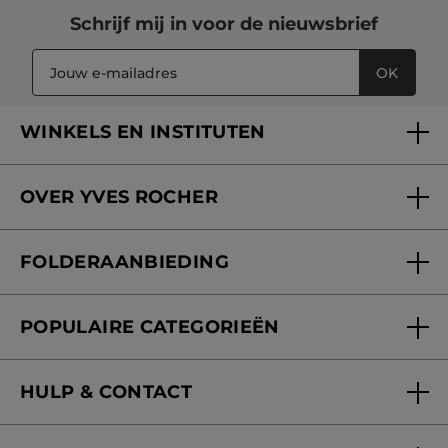
Schrijf mij in voor
de nieuwsbrief
OK
WINKELS EN INSTITUTEN
Een winkel of instituut vinden
OVER YVES ROCHER
Verzorging in onze Schoonheidsinstituten
Wie zijn we
Mijn klantenkaart
FOLDERAANBIEDING
Onze beloften
Folderaanbieding
Fondation Yves Rocher
POPULAIRE CATEGORIEËN
Blog Act Beautiful
Nieuwe producten
HULP & CONTACT
Aanbiedingen
Volg mijn bestelling
Bestsellers