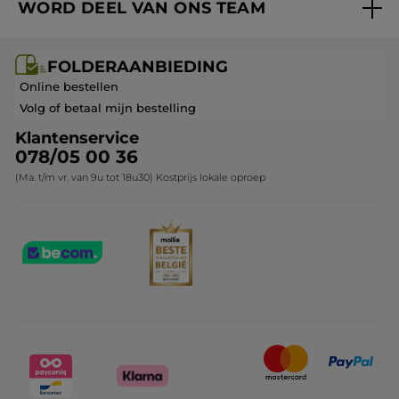
WORD DEEL VAN ONS TEAM
Mijn geschenken
Cadeau-ideeën
Carrière & Vacatures
Folderaanbieding / post
Monoï collectie
FOLDERAANBIEDING
Franchisenemer of bedrijfsleider worden
Veelgestelde vragen
Kerstcollectie
Online bestellen
Contact opnemen
Volg of betaal mijn bestelling
Klantenservice
078/05 00 36
(Ma. t/m vr. van 9u tot 18u30) Kostprijs lokale oproep