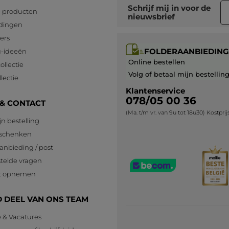
Schrijf mij in voor
de
 producten
nieuwsbrief
dingen
lers
FOLDERAANBIEDING
-ideeën
Online bestellen
ollectie
Volg of betaal mijn bestellin
lectie
Klantenservice
078/05 00 36
 & CONTACT
(Ma. t/m vr. van 9u tot 18u30) Kostpri
jn bestelling
eschenken
anbieding / post
telde vragen
t opnemen
 DEEL VAN ONS TEAM
e & Vacatures