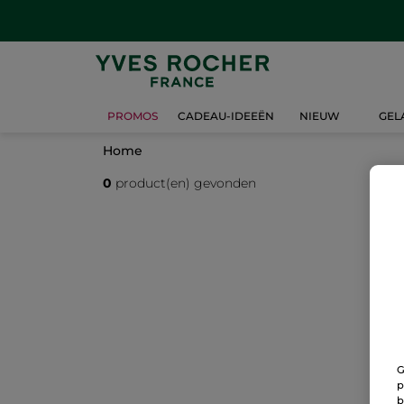
PROMOS
CADEAU-IDEEËN
NIEUW
GEL
Home
0
product(en) gevonden
G
p
b