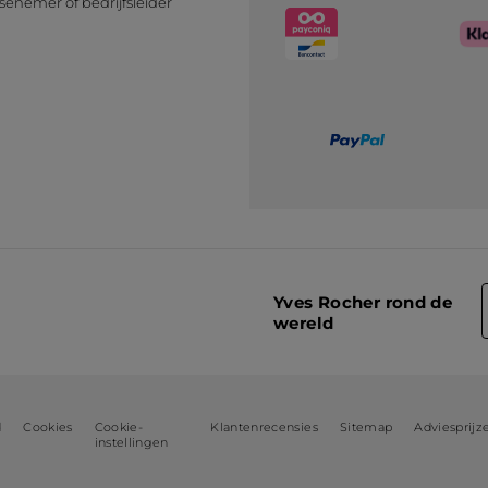
senemer of bedrijfsleider
n
Yves Rocher rond de
wereld
d
Cookies
Cookie-
Klantenrecensies
Sitemap
Adviesprijz
instellingen