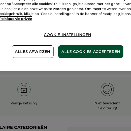
oor op “Accepteer alle cookies” te klikken, ga je akkoord met het gebruik va
60 hecta
lle cookies die op onze website worden geplaatst. Om meer te weten over o
100%
plantaardig
ookiegebruik, klik je op "Cookie-instellingen" in de banner of raadpleeg je ons
biologisc
Politique vie privée
COOKIE-INSTELLINGEN
Meer zien
ALLES AFWIJZEN
ALLE COOKIES ACCEPTEREN
Veilige betaling
Niet tevreden?
Geld terug!
LAIRE CATEGORIEËN