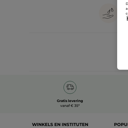
D
a
c
Gratis levering
vanaf € 35*
WINKELS EN INSTITUTEN
POPU