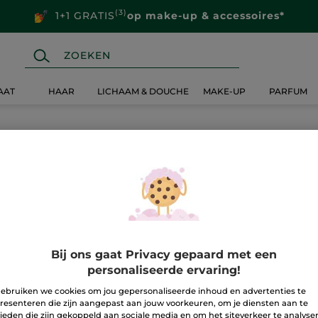
(3)
1+1 GRATIS
op make-up & accessoires*
AAT
HAAR
LICHAAM & DOUCHE
MAKE-UP
PARFUM
Bij ons gaat Privacy gepaard met een
personaliseerde ervaring!
ebruiken we cookies om jou gepersonaliseerde inhoud en advertenties te
resenteren die zijn aangepast aan jouw voorkeuren, om je diensten aan te
ieden die zijn gekoppeld aan sociale media en om het siteverkeer te analyse