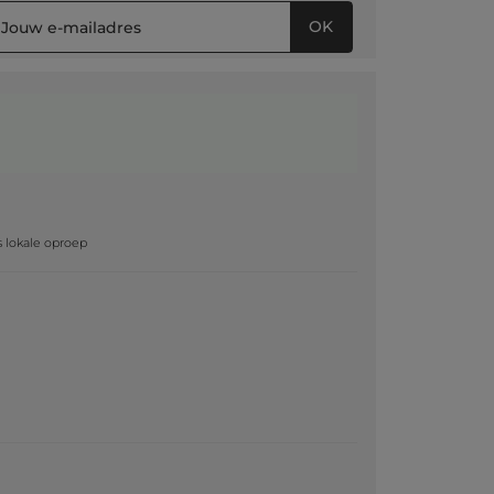
OK
g
js lokale oproep