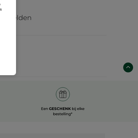
n
re
ns
he velden
Een
GESCHENK
bij elke
bestelling*