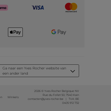
Ga naar een Yves Rocher website van
een ander land
2026 © Yves Rocher Belgique NV
Rue du Follet 50, 7540 Kain
en
Winkels
contacten@yves-rocher.be | TVA: BE
0405 912 732