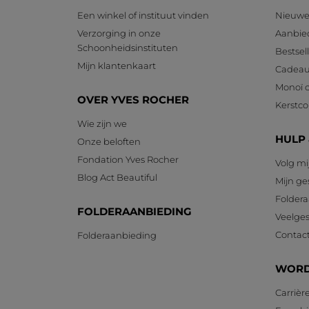
Een winkel of instituut vinden
Nieuwe
Verzorging in onze
Aanbie
Schoonheidsinstituten
Bestsel
Mijn klantenkaart
Cadeau
Monoï c
OVER YVES ROCHER
Kerstcol
Wie zijn we
HULP
Onze beloften
Fondation Yves Rocher
Volg mi
Blog Act Beautiful
Mijn g
Foldera
FOLDERAANBIEDING
Veelges
Contac
Folderaanbieding
WORD
Carrièr