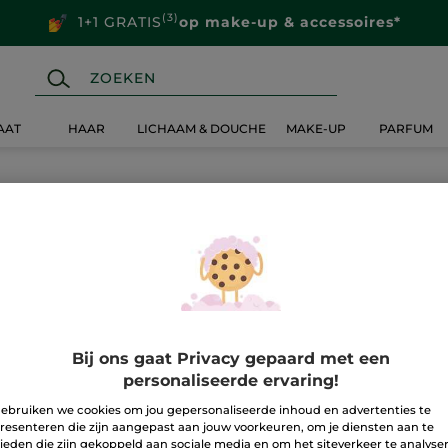
(3)
1+1 GRATIS
op make-up & accessoires*
AAT
HAAR
LICHAAM & DOUCHE
MAKE-UP
PARFUM
Bij ons gaat Privacy gepaard met een
personaliseerde ervaring!
ebruiken we cookies om jou gepersonaliseerde inhoud en advertenties te
resenteren die zijn aangepast aan jouw voorkeuren, om je diensten aan te
ieden die zijn gekoppeld aan sociale media en om het siteverkeer te analyse