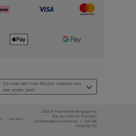
Ga naar een Yves Rocher website van
een ander land
2026 © Yves Rocher Belgique NV
Rue du Follet 50, 7540 Kain
en
Winkels
contacten@yves-rocher.be | TVA: BE
0405 912 732