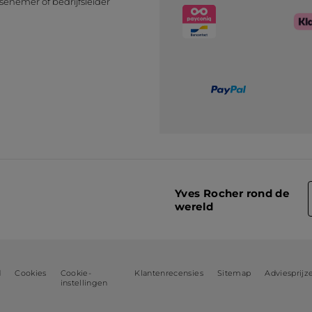
senemer of bedrijfsleider
n
Yves Rocher rond de
wereld
d
Cookies
Cookie-
Klantenrecensies
Sitemap
Adviesprijz
instellingen