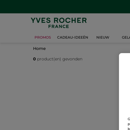
PROMOS
CADEAU-IDEEËN
NIEUW
GEL
Home
0
product(en) gevonden
G
p
b