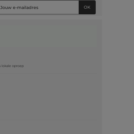
OK
g
js lokale oproep