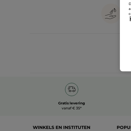
D
a
c
Gratis levering
vanaf € 35*
WINKELS EN INSTITUTEN
POPU