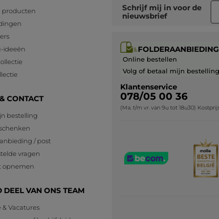
Schrijf mij in voor
de
 producten
nieuwsbrief
dingen
lers
FOLDERAANBIEDING
-ideeën
Online bestellen
ollectie
Volg of betaal mijn bestellin
lectie
Klantenservice
078/05 00 36
 & CONTACT
(Ma. t/m vr. van 9u tot 18u30) Kostpri
jn bestelling
eschenken
anbieding / post
telde vragen
t opnemen
 DEEL VAN ONS TEAM
e & Vacatures