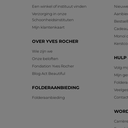
Een winkel of instituut vinden
Nieuwe
Verzorging in onze
Aanbie
Schoonheidsinstituten
Bestsel
Mijn klantenkaart
Cadeau
Monoï c
OVER YVES ROCHER
Kerstcol
Wie zijn we
HULP
Onze beloften
Fondation Yves Rocher
Volg mi
Blog Act Beautiful
Mijn g
Foldera
FOLDERAANBIEDING
Veelges
Contac
Folderaanbieding
WORD
Carrièr