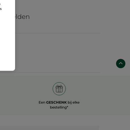
n
re
ns
he velden
Een
GESCHENK
bij elke
bestelling*