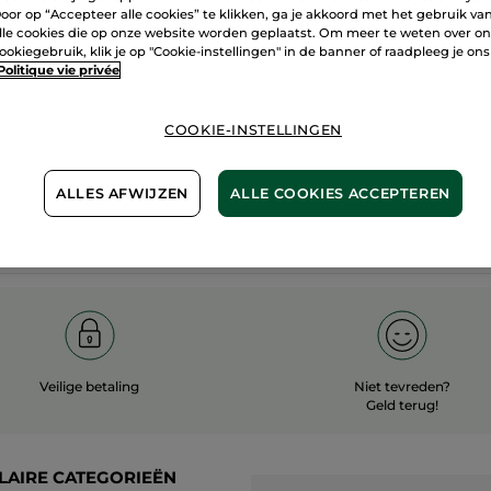
oor op “Accepteer alle cookies” te klikken, ga je akkoord met het gebruik va
60 hecta
lle cookies die op onze website worden geplaatst. Om meer te weten over o
100%
plantaardig
ookiegebruik, klik je op "Cookie-instellingen" in de banner of raadpleeg je ons
biologisc
Politique vie privée
COOKIE-INSTELLINGEN
Meer zien
ALLES AFWIJZEN
ALLE COOKIES ACCEPTEREN
Veilige betaling
Niet tevreden?
Geld terug!
LAIRE CATEGORIEËN