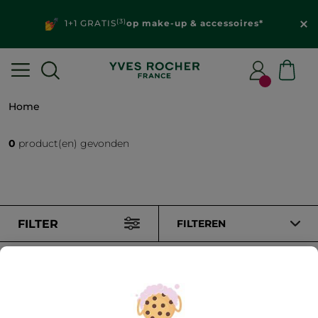
(3)
1+1 GRATIS
op make-up & accessoires*
Home
0
product(en) gevonden
FILTER
FILTEREN