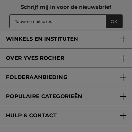
Schrijf mij in voor
de nieuwsbrief
OK
WINKELS EN INSTITUTEN
Een winkel of instituut vinden
OVER YVES ROCHER
Verzorging in onze Schoonheidsinstituten
Wie zijn we
Mijn klantenkaart
FOLDERAANBIEDING
Onze beloften
Folderaanbieding
Fondation Yves Rocher
POPULAIRE CATEGORIEËN
Blog Act Beautiful
Nieuwe producten
HULP & CONTACT
Aanbiedingen
Volg mijn bestelling
Bestsellers