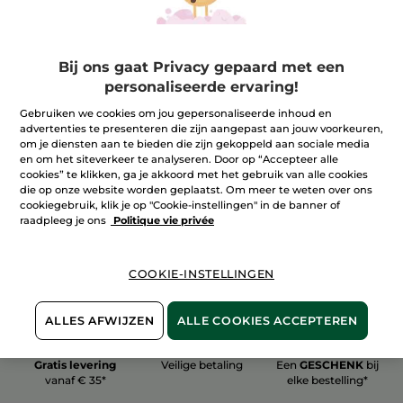
Bij ons gaat Privacy gepaard met een
personaliseerde ervaring!
100%
plantaardig
60 hectare
Gebruiken we cookies om jou gepersonaliseerde inhoud en
biologische velden
advertenties te presenteren die zijn aangepast aan jouw voorkeuren,
om je diensten aan te bieden die zijn gekoppeld aan sociale media
en om het siteverkeer te analyseren. Door op “Accepteer alle
cookies” te klikken, ga je akkoord met het gebruik van alle cookies
Meer zien
die op onze website worden geplaatst. Om meer te weten over ons
cookiegebruik, klik je op "Cookie-instellingen" in de banner of
raadpleeg je ons
Politique vie privée
COOKIE-INSTELLINGEN
ALLES AFWIJZEN
ALLE COOKIES ACCEPTEREN
Gratis levering
Veilige betaling
Een
GESCHENK
bij
vanaf € 35*
elke bestelling*