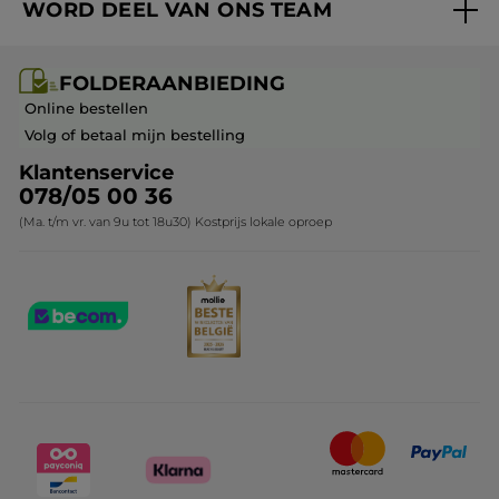
WORD DEEL VAN ONS TEAM
Mijn geschenken
Cadeau-ideeën
Carrière & Vacatures
Folderaanbieding / post
Monoï collectie
FOLDERAANBIEDING
Franchisenemer of bedrijfsleider worden
Veelgestelde vragen
Kerstcollectie
Online bestellen
Contact opnemen
Volg of betaal mijn bestelling
Klantenservice
078/05 00 36
(Ma. t/m vr. van 9u tot 18u30) Kostprijs lokale oproep