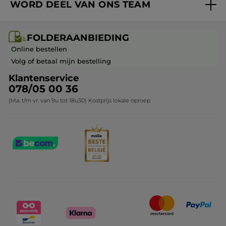
WORD DEEL VAN ONS TEAM
Mijn geschenken
Cadeau-ideeën
Carrière & Vacatures
Folderaanbieding / post
Monoï collectie
FOLDERAANBIEDING
Franchisenemer of bedrijfsleider worden
Veelgestelde vragen
Kerstcollectie
Online bestellen
Contact opnemen
Volg of betaal mijn bestelling
Klantenservice
078/05 00 36
(Ma. t/m vr. van 9u tot 18u30) Kostprijs lokale oproep