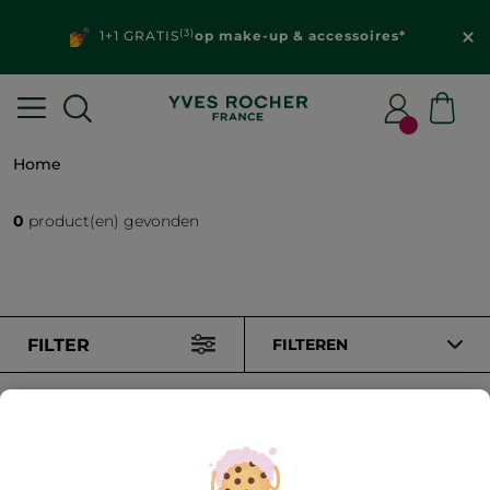
(3)
1+1 GRATIS
op make-up & accessoires*
Home
0
product(en) gevonden
FILTER
FILTEREN