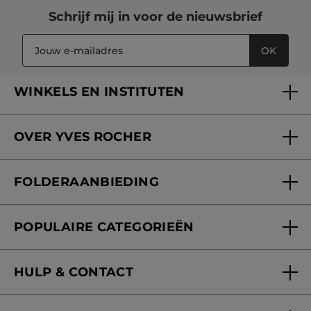
Schrijf mij in voor
de nieuwsbrief
OK
WINKELS EN INSTITUTEN
Een winkel of instituut vinden
OVER YVES ROCHER
Verzorging in onze Schoonheidsinstituten
Wie zijn we
Mijn klantenkaart
FOLDERAANBIEDING
Onze beloften
Folderaanbieding
Fondation Yves Rocher
POPULAIRE CATEGORIEËN
Blog Act Beautiful
Nieuwe producten
HULP & CONTACT
Aanbiedingen
Volg mijn bestelling
Bestsellers