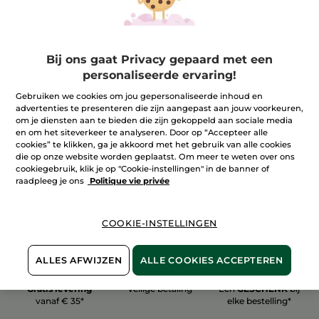
Bij ons gaat Privacy gepaard met een
personaliseerde ervaring!
100%
plantaardig
60 hectare
biologische velden
Gebruiken we cookies om jou gepersonaliseerde inhoud en
advertenties te presenteren die zijn aangepast aan jouw voorkeuren,
om je diensten aan te bieden die zijn gekoppeld aan sociale media
en om het siteverkeer te analyseren. Door op “Accepteer alle
Meer zien
cookies” te klikken, ga je akkoord met het gebruik van alle cookies
die op onze website worden geplaatst. Om meer te weten over ons
cookiegebruik, klik je op "Cookie-instellingen" in de banner of
raadpleeg je ons
Politique vie privée
COOKIE-INSTELLINGEN
ALLES AFWIJZEN
ALLE COOKIES ACCEPTEREN
Gratis levering
Veilige betaling
Een
GESCHENK
bij
vanaf € 35*
elke bestelling*