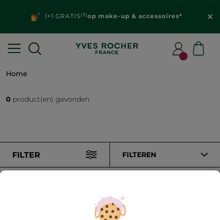
(3)
1+1 GRATIS
op make-up & accessoires*
Home
0
product(en) gevonden
FILTER
FILTEREN