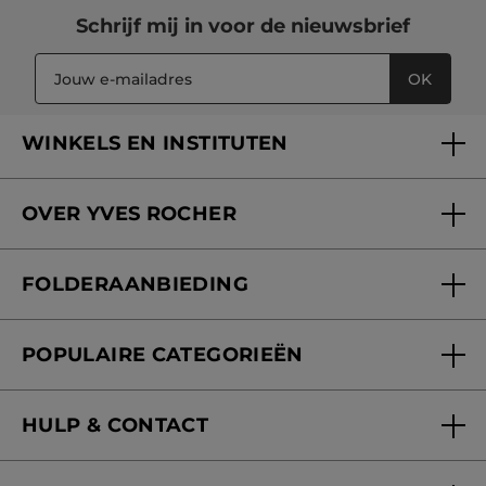
Schrijf mij in voor
de nieuwsbrief
OK
WINKELS EN INSTITUTEN
Een winkel of instituut vinden
OVER YVES ROCHER
Verzorging in onze Schoonheidsinstituten
Wie zijn we
Mijn klantenkaart
FOLDERAANBIEDING
Onze beloften
Folderaanbieding
Fondation Yves Rocher
POPULAIRE CATEGORIEËN
Blog Act Beautiful
Nieuwe producten
HULP & CONTACT
Aanbiedingen
Volg mijn bestelling
Bestsellers