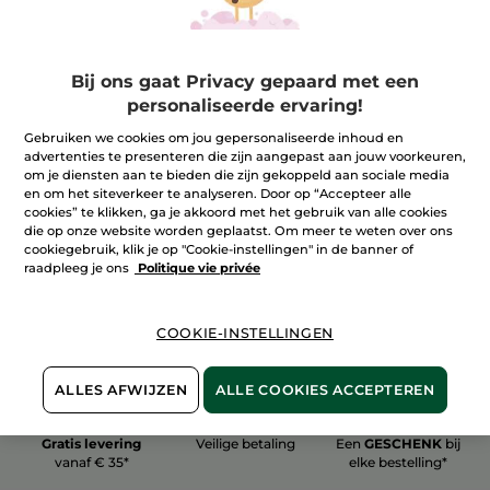
Bij ons gaat Privacy gepaard met een
personaliseerde ervaring!
100%
plantaardig
60 hectare
Gebruiken we cookies om jou gepersonaliseerde inhoud en
biologische velden
advertenties te presenteren die zijn aangepast aan jouw voorkeuren,
om je diensten aan te bieden die zijn gekoppeld aan sociale media
en om het siteverkeer te analyseren. Door op “Accepteer alle
cookies” te klikken, ga je akkoord met het gebruik van alle cookies
Meer zien
die op onze website worden geplaatst. Om meer te weten over ons
cookiegebruik, klik je op "Cookie-instellingen" in de banner of
raadpleeg je ons
Politique vie privée
COOKIE-INSTELLINGEN
ALLES AFWIJZEN
ALLE COOKIES ACCEPTEREN
Gratis levering
Veilige betaling
Een
GESCHENK
bij
vanaf € 35*
elke bestelling*