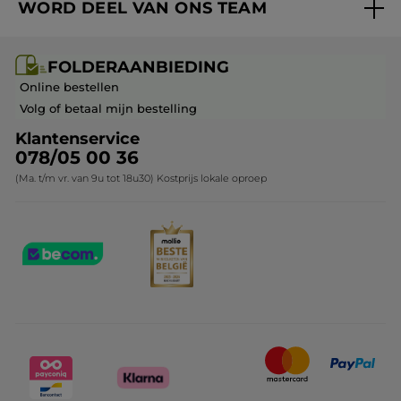
WORD DEEL VAN ONS TEAM
Mijn geschenken
Cadeau-ideeën
Carrière & Vacatures
Folderaanbieding / post
Monoï collectie
FOLDERAANBIEDING
Franchisenemer of bedrijfsleider worden
Veelgestelde vragen
Kerstcollectie
Online bestellen
Contact opnemen
Volg of betaal mijn bestelling
Klantenservice
078/05 00 36
(Ma. t/m vr. van 9u tot 18u30) Kostprijs lokale oproep