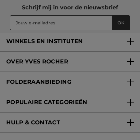
Schrijf mij in voor
de nieuwsbrief
OK
WINKELS EN INSTITUTEN
Een winkel of instituut vinden
OVER YVES ROCHER
Verzorging in onze Schoonheidsinstituten
Wie zijn we
Mijn klantenkaart
FOLDERAANBIEDING
Onze beloften
Folderaanbieding
Fondation Yves Rocher
POPULAIRE CATEGORIEËN
Blog Act Beautiful
Nieuwe producten
HULP & CONTACT
Aanbiedingen
Volg mijn bestelling
Bestsellers