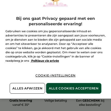
Bij ons gaat Privacy gepaard met een
personaliseerde ervaring!
100%
plantaardig
60 hectare
Gebruiken we cookies om jou gepersonaliseerde inhoud en
biologische velden
advertenties te presenteren die zijn aangepast aan jouw voorkeuren,
om je diensten aan te bieden die zijn gekoppeld aan sociale media
en om het siteverkeer te analyseren. Door op “Accepteer alle
cookies” te klikken, ga je akkoord met het gebruik van alle cookies
Meer zien
die op onze website worden geplaatst. Om meer te weten over ons
cookiegebruik, klik je op "Cookie-instellingen" in de banner of
raadpleeg je ons
Politique vie privée
COOKIE-INSTELLINGEN
ALLES AFWIJZEN
ALLE COOKIES ACCEPTEREN
Gratis levering
Veilige betaling
Een
GESCHENK
bij
vanaf € 35*
elke bestelling*