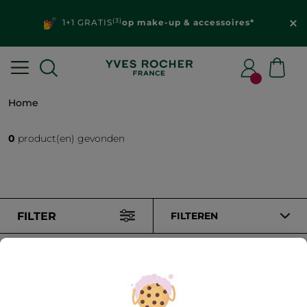
(3)
1+1 GRATIS
op make-up & accessoires*
Home
0
product(en) gevonden
FILTER
FILTEREN