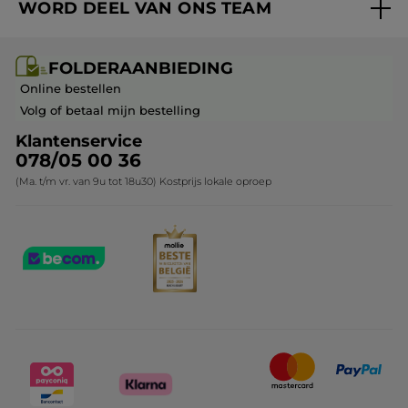
WORD DEEL VAN ONS TEAM
Mijn geschenken
Cadeau-ideeën
Carrière & Vacatures
Folderaanbieding / post
Monoï collectie
FOLDERAANBIEDING
Franchisenemer of bedrijfsleider worden
Veelgestelde vragen
Kerstcollectie
Online bestellen
Contact opnemen
Volg of betaal mijn bestelling
Klantenservice
078/05 00 36
(Ma. t/m vr. van 9u tot 18u30) Kostprijs lokale oproep