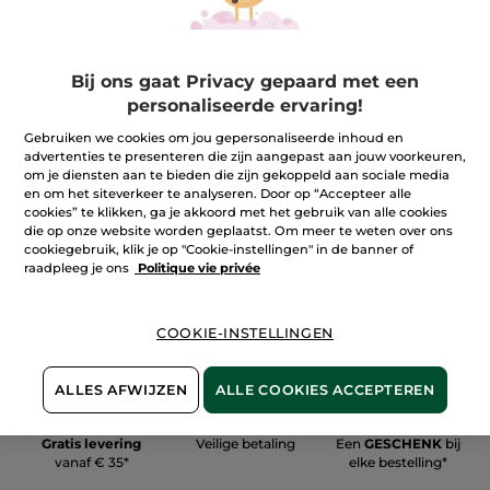
Bij ons gaat Privacy gepaard met een
personaliseerde ervaring!
100%
plantaardig
60 hectare
Gebruiken we cookies om jou gepersonaliseerde inhoud en
biologische velden
advertenties te presenteren die zijn aangepast aan jouw voorkeuren,
om je diensten aan te bieden die zijn gekoppeld aan sociale media
en om het siteverkeer te analyseren. Door op “Accepteer alle
cookies” te klikken, ga je akkoord met het gebruik van alle cookies
Meer zien
die op onze website worden geplaatst. Om meer te weten over ons
cookiegebruik, klik je op "Cookie-instellingen" in de banner of
raadpleeg je ons
Politique vie privée
COOKIE-INSTELLINGEN
ALLES AFWIJZEN
ALLE COOKIES ACCEPTEREN
Gratis levering
Veilige betaling
Een
GESCHENK
bij
vanaf € 35*
elke bestelling*