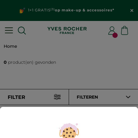
(3)
1+1 GRATIS
op make-up & accessoires*
Home
0
product(en) gevonden
FILTER
FILTEREN