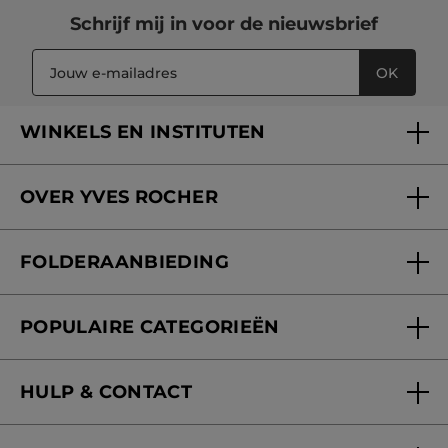
Schrijf mij in voor
de nieuwsbrief
OK
WINKELS EN INSTITUTEN
Een winkel of instituut vinden
OVER YVES ROCHER
Verzorging in onze Schoonheidsinstituten
Wie zijn we
Mijn klantenkaart
FOLDERAANBIEDING
Onze beloften
Folderaanbieding
Fondation Yves Rocher
POPULAIRE CATEGORIEËN
Blog Act Beautiful
Nieuwe producten
HULP & CONTACT
Aanbiedingen
Volg mijn bestelling
Bestsellers