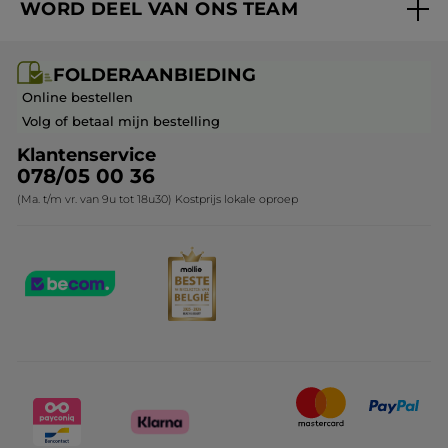
WORD DEEL VAN ONS TEAM
Mijn geschenken
Cadeau-ideeën
Carrière & Vacatures
Folderaanbieding / post
Monoï collectie
FOLDERAANBIEDING
Franchisenemer of bedrijfsleider worden
Veelgestelde vragen
Kerstcollectie
Online bestellen
Contact opnemen
Volg of betaal mijn bestelling
Klantenservice
078/05 00 36
(Ma. t/m vr. van 9u tot 18u30) Kostprijs lokale oproep