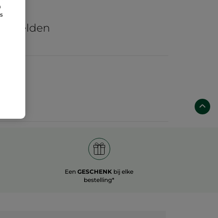
n
re
ns
he velden
Een
GESCHENK
bij elke
bestelling*