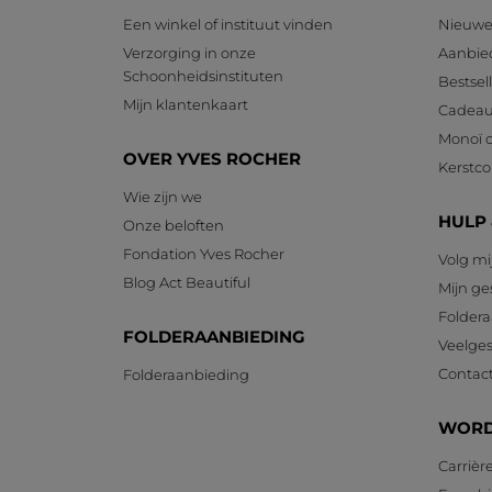
Een winkel of instituut vinden
Nieuwe
Verzorging in onze
Aanbie
Schoonheidsinstituten
Bestsel
Mijn klantenkaart
Cadeau
Monoï c
OVER YVES ROCHER
Kerstcol
Wie zijn we
HULP
Onze beloften
Fondation Yves Rocher
Volg mi
Blog Act Beautiful
Mijn g
Foldera
FOLDERAANBIEDING
Veelges
Contac
Folderaanbieding
WORD
Carrièr