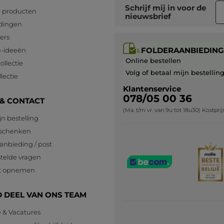
Schrijf mij in voor
de
 producten
nieuwsbrief
dingen
lers
FOLDERAANBIEDING
-ideeën
Online bestellen
ollectie
Volg of betaal mijn bestellin
lectie
Klantenservice
078/05 00 36
 & CONTACT
(Ma. t/m vr. van 9u tot 18u30) Kostpri
jn bestelling
eschenken
anbieding / post
telde vragen
t opnemen
 DEEL VAN ONS TEAM
e & Vacatures