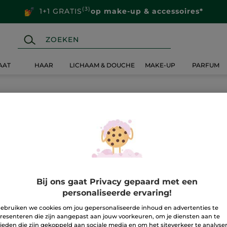
(3)
1+1 GRATIS
op make-up & accessoires*
AAT
HAAR
LICHAAM & DOUCHE
MAKE-UP
PARFUM
Bij ons gaat Privacy gepaard met een
personaliseerde ervaring!
ebruiken we cookies om jou gepersonaliseerde inhoud en advertenties te
resenteren die zijn aangepast aan jouw voorkeuren, om je diensten aan te
ieden die zijn gekoppeld aan sociale media en om het siteverkeer te analyse