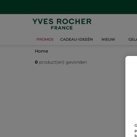
PROMOS
CADEAU-IDEEËN
NIEUW
GEL
Home
0
product(en) gevonden
G
p
b