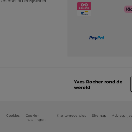
senemer of bedrijfsleider
n
Yves Rocher rond de
wereld
d
Cookies
Cookie-
Klantenrecensies
Sitemap
Adviesprijz
instellingen