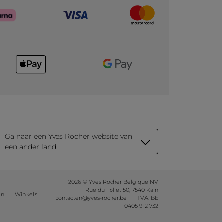
Ga naar een Yves Rocher website van
een ander land
2026 © Yves Rocher Belgique NV
Rue du Follet 50, 7540 Kain
en
Winkels
contacten@yves-rocher.be | TVA: BE
0405 912 732