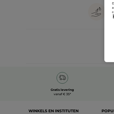
D
a
c
Gratis levering
vanaf € 35*
WINKELS EN INSTITUTEN
POPU