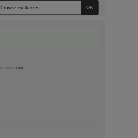
OK
g
js lokale oproep