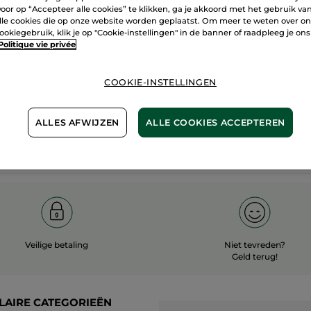
oor op “Accepteer alle cookies” te klikken, ga je akkoord met het gebruik va
60 hecta
lle cookies die op onze website worden geplaatst. Om meer te weten over o
100%
plantaardig
ookiegebruik, klik je op "Cookie-instellingen" in de banner of raadpleeg je ons
biologisc
Politique vie privée
COOKIE-INSTELLINGEN
Meer zien
ALLES AFWIJZEN
ALLE COOKIES ACCEPTEREN
Veilige betaling
Niet tevreden?
Geld terug!
LAIRE CATEGORIEËN