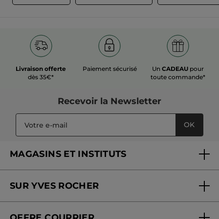
Livraison offerte
Paiement sécurisé
Un
CADEAU
pour
dès 35€*
toute commande*
Recevoir
la Newsletter
OK
MAGASINS ET INSTITUTS
Trouver un magasin ou institut
SUR YVES ROCHER
Soins en institut
Qui sommes-nous
Carte fidélité magasin
OFFRE COURRIER