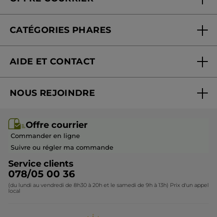
Nos engagements
Offre courrier
Fondation Yves Rocher
CATÉGORIES PHARES
Blog Act Beautiful
Nouveautés
AIDE ET CONTACT
Promotions
Suivre ma commande
Best-sellers
NOUS REJOINDRE
Mes cadeaux
Idées cadeaux
Rejoindre nos équipes
Offre courrier / dépliant
Collection Monoï
Offre courrier
Devenir franchisé ou gérant
Questions & Réponses
Collection de Noël
Commander en ligne
Contactez-nous
Suivre ou régler ma commande
Service clients
078/05 00 36
(du lundi au vendredi de 8h30 à 20h et le samedi de 9h à 13h) Prix d'un appel
local