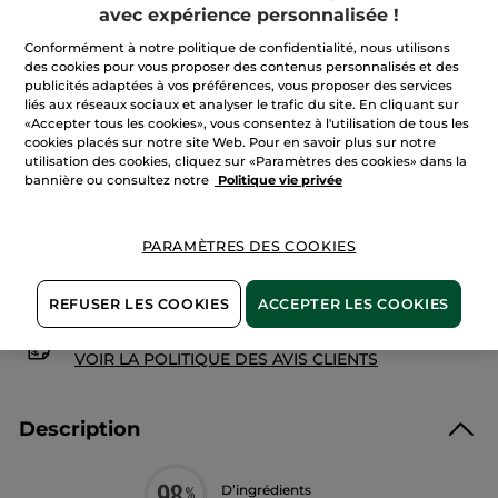
Lire
avec expérience personnalisée !
Quantité
les
avis
Conformément à notre politique de confidentialité, nous utilisons
sur
La
des cookies pour vous proposer des contenus personnalisés et des
Lotion
publicités adaptées à vos préférences, vous proposer des services
AJOUTER AU PANIER
Essentielle
liés aux réseaux sociaux et analyser le trafic du site. En cliquant sur
Rénovatrice
Eclat
«Accepter tous les cookies», vous consentez à l'utilisation de tous les
cookies placés sur notre site Web. Pour en savoir plus sur notre
utilisation des cookies, cliquez sur «Paramètres des cookies» dans la
Livraison à partir du
12/08
bannière ou consultez notre
Politique vie privée
Paiement sécurisé
Satisfait ou remboursé
PARAMÈTRES DES COOKIES
Conditions générales de vente
REFUSER LES COOKIES
ACCEPTER LES COOKIES
VOIR LES CONDITIONS GÉNÉRALES ICI
Avis clients
VOIR LA POLITIQUE DES AVIS CLIENTS
Description
D’ingrédients