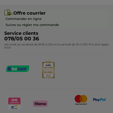
soir peu importe la saison.
Rejoindre nos équipes
Offre courrier / dépliant
Collection Monoï
Offre courrier
Recommande ce produit
Oui
Devenir franchisé ou gérant
Questions & Réponses
Collection de Noël
Commander en ligne
Publié à l'origine sur yves-rocher.fr
Contactez-nous
Suivre ou régler ma commande
Service clients
PLUS
078/05 00 36
(du lundi au vendredi de 8h30 à 20h et le samedi de 9h à 13h) Prix d'un appel
local