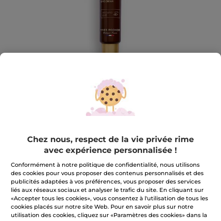
Crème Anti-Rides Bienfaisante
Chez nous, respect de la vie privée rime
Regard
avec expérience personnalisée !
La peau est intensément nourrie.
Conformément à notre politique de confidentialité, nous utilisons
14 ml
des cookies pour vous proposer des contenus personnalisés et des
publicités adaptées à vos préférences, vous proposer des services
★★★★★
★★★★★
4.6
(309)
AJOUTER UN AVIS
liés aux réseaux sociaux et analyser le trafic du site. En cliquant sur
4.6
«Accepter tous les cookies», vous consentez à l'utilisation de tous les
sur
29,90 €
cookies placés sur notre site Web. Pour en savoir plus sur notre
5
utilisation des cookies, cliquez sur «Paramètres des cookies» dans la
étoiles.