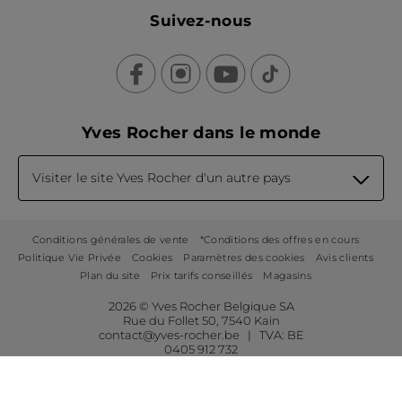
Suivez-nous
Yves Rocher dans le monde
Visiter le site Yves Rocher d'un autre pays
Conditions générales de vente
*Conditions des offres en cours
Politique Vie Privée
Cookies
Paramètres des cookies
Avis clients
Plan du site
Prix tarifs conseillés
Magasins
2026 © Yves Rocher Belgique SA
Rue du Follet 50, 7540 Kain
contact@yves-rocher.be | TVA: BE
0405 912 732