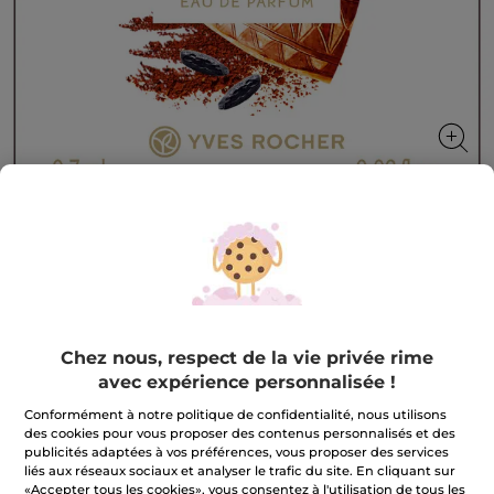
Parfum Sable Fauve - 0,7ml
Parfum Sable Fauve - 0,7ml
0.7 ml
★★★★★
★★★★★
Chez nous, respect de la vie privée rime
AJOUTER UN AVIS
avec expérience personnalisée !
Aucune
valeur
de
Conformément à notre politique de confidentialité, nous utilisons
notation
des cookies pour vous proposer des contenus personnalisés et des
pour
m'avertir de la disponibilité
publicités adaptées à vos préférences, vous proposer des services
liés aux réseaux sociaux et analyser le trafic du site. En cliquant sur
«Accepter tous les cookies», vous consentez à l'utilisation de tous les