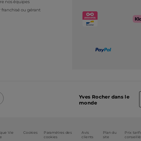
re nos équipes
 franchisé ou gérant
Yves Rocher dans le
monde
ique Vie
Cookies
Paramètres des
Avis
Plan du
Prix tarif
ée
cookies
clients
site
conseillé