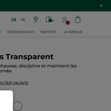
FR
NL
M
GESTES ENGAGÉS
INSTITUTS
LA MARQUE
ls Transparent
éhausse, discipline et maintient les
ournée
OUTER UN AVIS