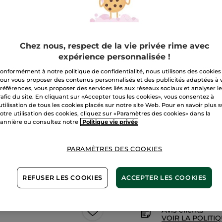
Gel
Transparent
Sourcils
48H
Quantité
Chez nous, respect de la vie privée rime avec
A
expérience personnalisée !
onformément à notre politique de confidentialité, nous utilisons des cookies
our vous proposer des contenus personnalisés et des publicités adaptées à 
Livraison à par
références, vous proposer des services liés aux réseaux sociaux et analyser l
rafic du site. En cliquant sur «Accepter tous les cookies», vous consentez à
Paiement sécu
'utilisation de tous les cookies placés sur notre site Web. Pour en savoir plus 
otre utilisation des cookies, cliquez sur «Paramètres des cookies» dans la
Satisfait ou r
annière ou consultez notre
Politique vie privée
Conditions géné
VOIR LES CONDI
PARAMÈTRES DES COOKIES
REFUSER LES COOKIES
ACCEPTER LES COOKIES
Maquillage 1+1*(3)
Avis clients
VOIR LA POLITIQ