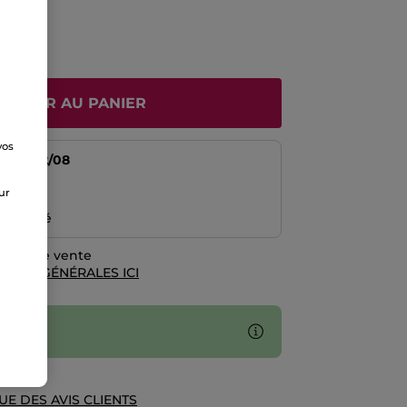
JOUTER AU PANIER
vos
tir du
12/08
e
risé
sur
emboursé
rales de vente
TIONS GÉNÉRALES ICI
UE DES AVIS CLIENTS