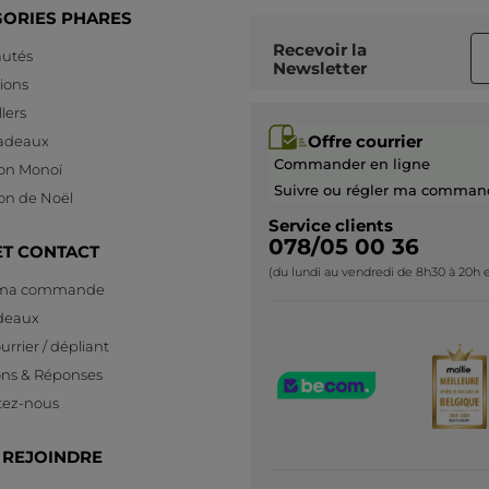
GORIES PHARES
Recommande ce produit
Non
Recevoir
la
Publié à l'origine sur yves-rocher.fr
utés
Newsletter
ions
F
·
il y a 3 mois
lers
Réponse de yves-rocher.fr :
Offre courrier
cadeaux
Bonjour,
Commander en ligne
ion Monoï
Nous sommes désolés que le Gel
Suivre ou régler ma comman
ion de Noël
Sourcils Transparent ne vous apporte
pas satisfaction.
Service clients
078/05 00 36
Vos remarques sont transmises à
ET CONTACT
l'équipe Produits, qui en prendra
(du lundi au vendredi de 8h30 à 20h e
connaissance.
 ma commande
A bientôt !
deaux
urrier / dépliant
ons & Réponses
PLUS
tez-nous
 REJOINDRE