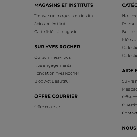
MAGASINS ET INSTITUTS
CATÉ
Trouver un magasin ou institut
Nouvea
Soins en institut
Promot
Carte fidélité magasin
Best-sel
Idées 
SUR YVES ROCHER
Collect
Collect
Qui sommes-nous
Nos engagements
AIDE 
Fondation Yves Rocher
Blog Act Beautiful
Suivre
Mes ca
OFFRE COURRIER
Offre co
Questi
Offre courrier
Contac
NOUS