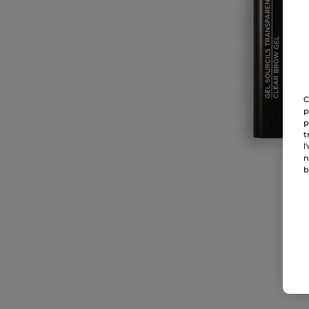
C
p
p
t
l
n
b