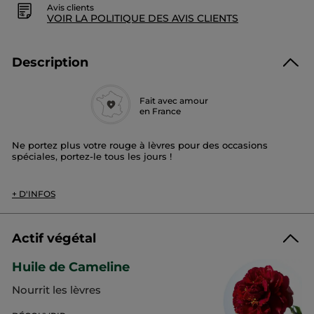
Avis clients
VOIR LA POLITIQUE DES AVIS CLIENTS
Description
Fait avec amour
en France
Ne portez plus votre rouge à lèvres pour des occasions
spéciales, portez-le tous les jours !
Couleur instantanée et soin, n’importe où, n’importe quand !
+ D'INFOS
10 teintes déclinées en quatre familles de couleurs : Nude,
Rose, Rouge et Mauve.
Son + :
Actif végétal
Sa texture fondante et ultraglissante permet une application
Huile de Cameline
agréable et sans effort.
Nourrit les lèvres
Sa formule enrichie en huile de camélia et en beurre de
karité nourrit** vos lèvres pour un fini brillant.