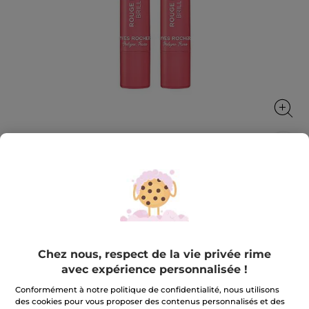
Crayon Lèvres Brillant 11. Beige nude
Votre allié du quotidien pour nourrir vos lèvres tout
en leur apportant brillance et couleur.
2.2 g
Chez nous, respect de la vie privée rime
★★★★★
★★★★★
4.1
(188)
AJOUTER UN AVIS
avec expérience personnalisée !
4.1
sur
14,90 €
Conformément à notre politique de confidentialité, nous utilisons
5
étoiles.
des cookies pour vous proposer des contenus personnalisés et des
Lire