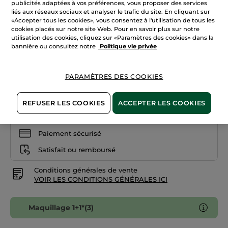
publicités adaptées à vos préférences, vous proposer des services
les
liés aux réseaux sociaux et analyser le trafic du site. En cliquant sur
avis
sur
«Accepter tous les cookies», vous consentez à l'utilisation de tous les
11. Beige nude
Crayon
cookies placés sur notre site Web. Pour en savoir plus sur notre
Lèvres
utilisation des cookies, cliquez sur «Paramètres des cookies» dans la
Brillant
Quantité
09.
bannière ou consultez notre
Politique vie privée
Mauve
lilas
PARAMÈTRES DES COOKIES
AJOUTER AU PANIER
REFUSER LES COOKIES
ACCEPTER LES COOKIES
Livraison à partir du
12/08
Paiement sécurisé
Satisfait ou remboursé
Conditions générales de vente
VOIR LES CONDITIONS GÉNÉRALES ICI
Maquillage 1+1*(3)