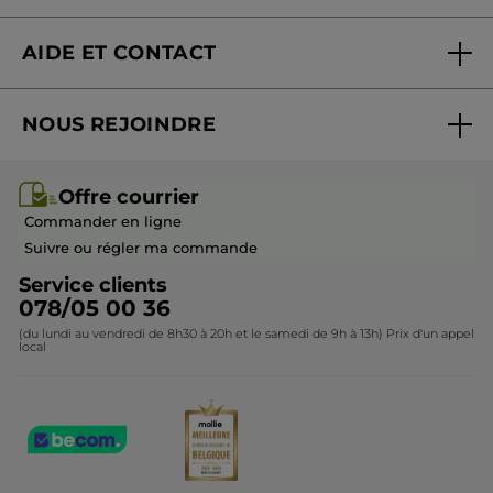
Nouveautés
AIDE ET CONTACT
Promotions
Suivre ma commande
Best-sellers
NOUS REJOINDRE
Mes cadeaux
Idées cadeaux
Rejoindre nos équipes
Offre courrier / dépliant
Collection Monoï
Offre courrier
Devenir franchisé ou gérant
Questions & Réponses
Collection de Noël
Commander en ligne
Contactez-nous
Suivre ou régler ma commande
Service clients
078/05 00 36
(du lundi au vendredi de 8h30 à 20h et le samedi de 9h à 13h) Prix d'un appel
local