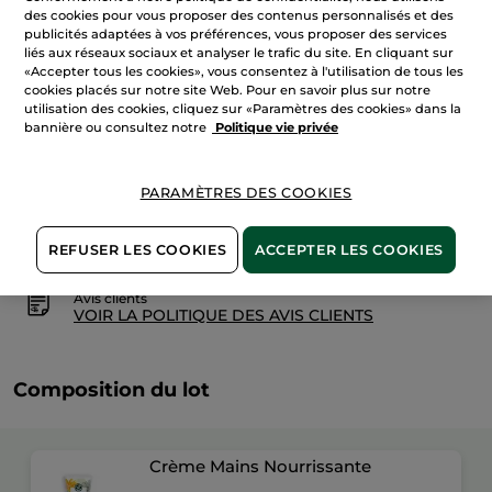
sur
des cookies pour vous proposer des contenus personnalisés et des
Duo
Crème
publicités adaptées à vos préférences, vous proposer des services
AJOUTER AU PANIER
Mains
liés aux réseaux sociaux et analyser le trafic du site. En cliquant sur
&
«Accepter tous les cookies», vous consentez à l'utilisation de tous les
Pieds
cookies placés sur notre site Web. Pour en savoir plus sur notre
utilisation des cookies, cliquez sur «Paramètres des cookies» dans la
Livraison à partir du
13/08
bannière ou consultez notre
Politique vie privée
Paiement sécurisé
PARAMÈTRES DES COOKIES
Satisfait ou remboursé
Conditions générales de vente
REFUSER LES COOKIES
ACCEPTER LES COOKIES
VOIR LES CONDITIONS GÉNÉRALES ICI
Avis clients
VOIR LA POLITIQUE DES AVIS CLIENTS
Composition du lot
Crème Mains Nourrissante