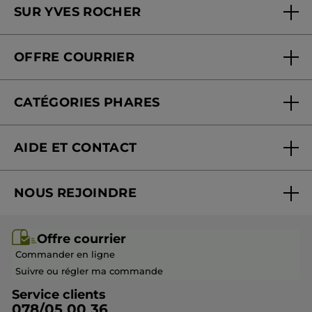
SUR YVES ROCHER
Soins en institut
Qui sommes-nous
Carte fidélité magasin
OFFRE COURRIER
Nos engagements
Offre courrier
Fondation Yves Rocher
CATÉGORIES PHARES
Blog Act Beautiful
Nouveautés
AIDE ET CONTACT
Promotions
Suivre ma commande
Best-sellers
NOUS REJOINDRE
Mes cadeaux
Idées cadeaux
Rejoindre nos équipes
Offre courrier / dépliant
Collection Monoï
Offre courrier
Devenir franchisé ou gérant
Questions & Réponses
Collection de Noël
Commander en ligne
Contactez-nous
Suivre ou régler ma commande
Service clients
078/05 00 36