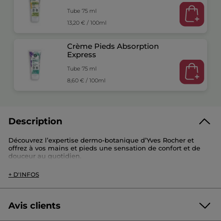
Tube 75 ml
13,20 € / 100ml
Crème Pieds Absorption
Express
Tube 75 ml
8,60 € / 100ml
Description
Découvrez l’expertise dermo-botanique d’Yves Rocher et
offrez à vos mains et pieds une sensation de confort et de
douceur au quotidien.
Ce set se compose de :
+ D'INFOS
- Crème Mains Nourrissante à l’Eau d’Arnica Bio (75 ml) :
apaise et réduit les sensations d’inconfort, assouplit les
cuticules et rend les mains souples, parfumées et
Avis clients
parfaitement douces. Convient aux peaux normales à sèches.