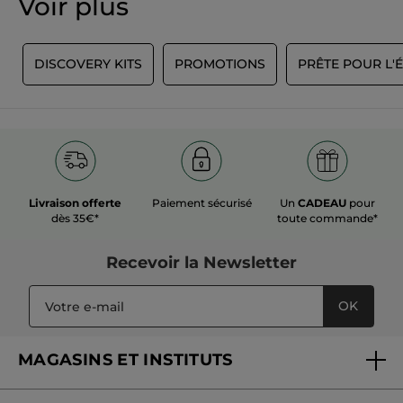
Voir plus
1
DISCOVERY KITS
PROMOTIONS
PRÊTE POUR L'
Livraison offerte
Paiement sécurisé
Un
CADEAU
pour
dès 35€*
toute commande*
Recevoir
la Newsletter
OK
MAGASINS ET INSTITUTS
Trouver un magasin ou institut