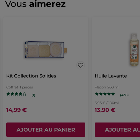
Vous
aimerez
confort et fraîcheur toute la journée. Formule vegan et sans
de
Aucune
alcool, adaptée à tous types de peaux, avec des notes douces
notation
valeur
et poudrées.
de
AJOUTER UN AVIS
notation
Référence: BK241
pour
Set
Déodorant
24h
Kit Collection Solides
Huile Lavante
Coffret
1 pieces
Flacon
200 ml
(438)
(1)
6,95 € / 100ml
14,99 €
13,90 €
AJOUTER AU PANIER
AJOUTER AU