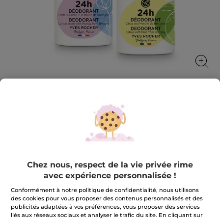
Set Déodorant 24h
Deux déodorants, une protection efficace
★★★★★
★★★★★
AJOUTER UN AVIS
Aucune
Chez nous, respect de la vie privée rime
valeur
10,99 €
19,80 €
-44%
de
avec expérience personnalisée !
notation
pour
Conformément à notre politique de confidentialité, nous utilisons
Quantité
Set
des cookies pour vous proposer des contenus personnalisés et des
Déodorant
24h
publicités adaptées à vos préférences, vous proposer des services
liés aux réseaux sociaux et analyser le trafic du site. En cliquant sur