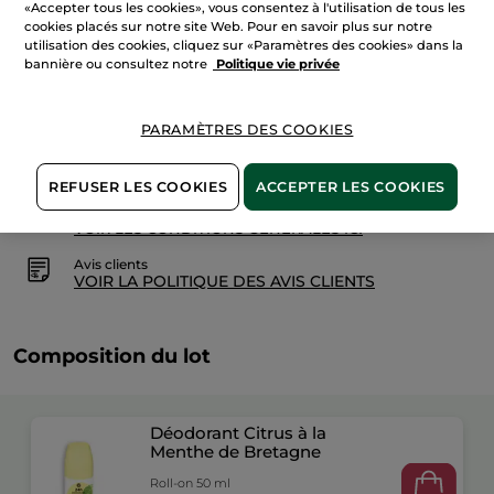
«Accepter tous les cookies», vous consentez à l'utilisation de tous les
AJOUTER AU PANIER
cookies placés sur notre site Web. Pour en savoir plus sur notre
utilisation des cookies, cliquez sur «Paramètres des cookies» dans la
bannière ou consultez notre
Politique vie privée
Livraison à partir du
12/08
Paiement sécurisé
PARAMÈTRES DES COOKIES
Satisfait ou remboursé
REFUSER LES COOKIES
ACCEPTER LES COOKIES
Conditions générales de vente
VOIR LES CONDITIONS GÉNÉRALES ICI
Avis clients
VOIR LA POLITIQUE DES AVIS CLIENTS
Composition du lot
Déodorant Citrus à la
Menthe de Bretagne
Roll-on 50 ml