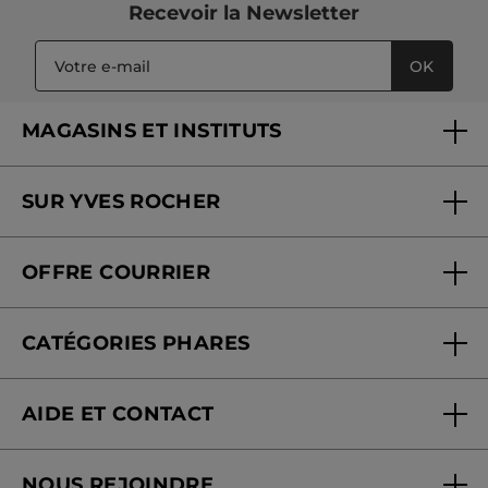
Recevoir
la Newsletter
OK
MAGASINS ET INSTITUTS
Trouver un magasin ou institut
SUR YVES ROCHER
Soins en institut
Qui sommes-nous
Carte fidélité magasin
OFFRE COURRIER
Nos engagements
Offre courrier
Fondation Yves Rocher
CATÉGORIES PHARES
Blog Act Beautiful
Nouveautés
AIDE ET CONTACT
Promotions
Suivre ma commande
Best-sellers
NOUS REJOINDRE