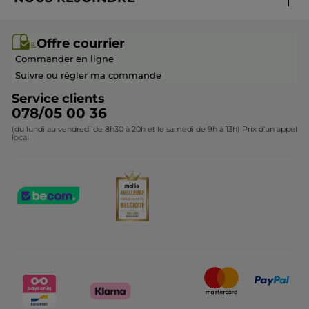
Mes cadeaux
Idées cadeaux
Rejoindre nos équipes
Offre courrier / dépliant
Collection Monoï
Offre courrier
Devenir franchisé ou gérant
Questions & Réponses
Collection de Noël
Commander en ligne
Contactez-nous
Suivre ou régler ma commande
Service clients
078/05 00 36
(du lundi au vendredi de 8h30 à 20h et le samedi de 9h à 13h) Prix d'un appel
local