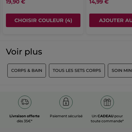
19,90 €
14,99 €
Testé sous contrôle dermatologique
**
Test clinique objectivé sur 20 volontaires
CHOISIR COULEUR (4)
AJOUTER AU
*
Sans ingrédients d’origine animale ou dérivés.
Référence: BK293
Voir plus
S
CORPS & BAIN
TOUS LES SETS CORPS
SOIN MI
Livraison offerte
Paiement sécurisé
Un
CADEAU
pour
dès 35€*
toute commande*