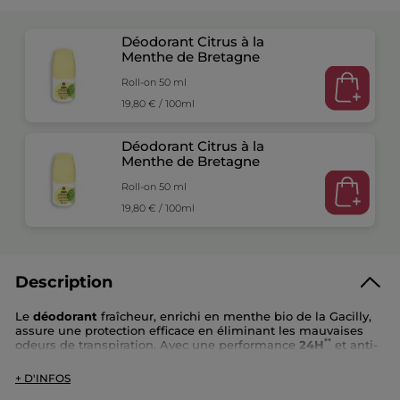
Déodorant Citrus à la
Menthe de Bretagne
Roll-on 50 ml
19,80 € / 100ml
Déodorant Citrus à la
Menthe de Bretagne
Roll-on 50 ml
19,80 € / 100ml
Description
Le
déodorant
fraîcheur, enrichi en menthe bio de la Gacilly,
assure une protection efficace en éliminant les mauvaises
**
odeurs de transpiration. Avec une performance
24H
et anti-
traces. Pour une sensation de fraîcheur et de propreté
immédiate.
+ D'INFOS