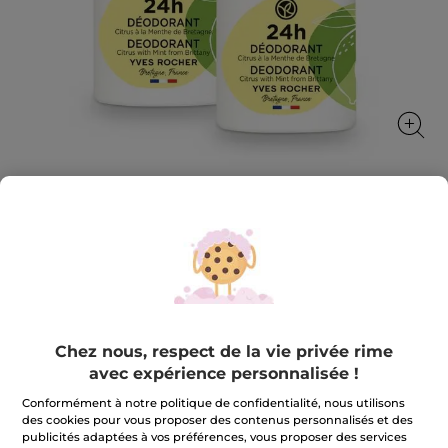
1+1 Déodorant Citrus à la Menthe de
Bretagne
Efficacité anti-odeurs 24h et anti-traces
★★★★★
★★★★★
AJOUTER UN AVIS
Chez nous, respect de la vie privée rime
Aucune
valeur
9,90 €
avec expérience personnalisée !
19,80 €
de
notation
Conformément à notre politique de confidentialité, nous utilisons
pour
1+1
des cookies pour vous proposer des contenus personnalisés et des
Quantité
Déodorant
publicités adaptées à vos préférences, vous proposer des services
Citrus