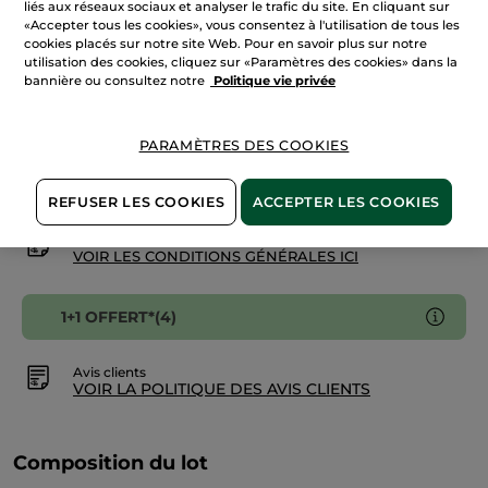
liés aux réseaux sociaux et analyser le trafic du site. En cliquant sur
à
la
«Accepter tous les cookies», vous consentez à l'utilisation de tous les
Menthe
AJOUTER AU PANIER
cookies placés sur notre site Web. Pour en savoir plus sur notre
de
utilisation des cookies, cliquez sur «Paramètres des cookies» dans la
Bretagne
bannière ou consultez notre
Politique vie privée
Livraison à partir du
12/08
PARAMÈTRES DES COOKIES
Paiement sécurisé
Satisfait ou remboursé
REFUSER LES COOKIES
ACCEPTER LES COOKIES
Conditions générales de vente
VOIR LES CONDITIONS GÉNÉRALES ICI
1+1 OFFERT*(4)
Avis clients
VOIR LA POLITIQUE DES AVIS CLIENTS
Composition du lot