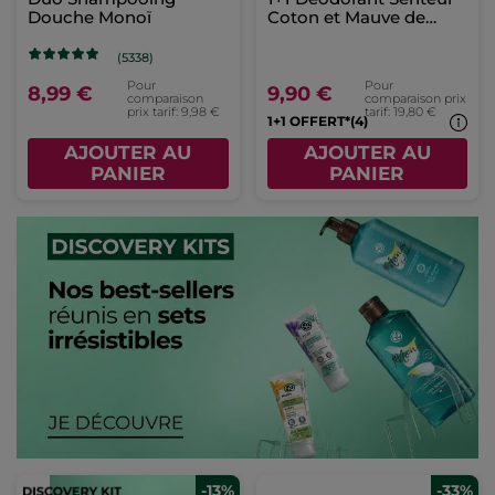
Douche Monoï
Coton et Mauve de
Bretagne
(5338)
Pour
Pour
8,99 €
9,90 €
comparaison
comparaison prix
prix tarif: 9,98 €
tarif: 19,80 €
1+1 OFFERT*(4)
AJOUTER AU
AJOUTER AU
PANIER
PANIER
-13%
-33%