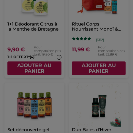
1+1 Déodorant Citrus à
Rituel Corps
la Menthe de Bretagne
Nourrissant Monoï &
Karité
(1312)
Pour
Pour
9,90 €
11,99 €
comparaison prix
comparaison prix
tarif: 19,80 €
tarif: 23,89 €
1+1 OFFERT*(4)
AJOUTER AU
AJOUTER AU
PANIER
PANIER
Set découverte gel
Duo Baies d’Hiver