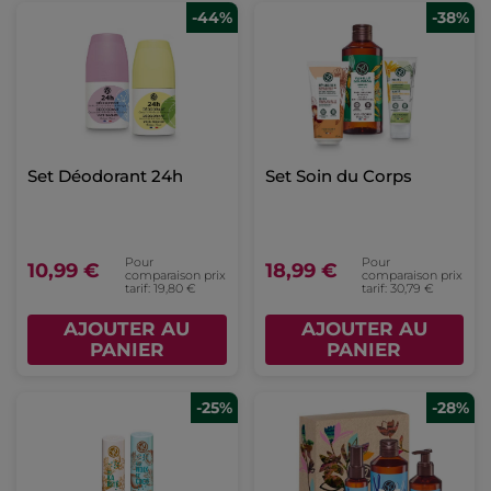
-44%
-38%
Set Déodorant 24h
Set Soin du Corps
Pour
Pour
10,99 €
18,99 €
comparaison prix
comparaison prix
tarif: 19,80 €
tarif: 30,79 €
AJOUTER AU
AJOUTER AU
PANIER
PANIER
-25%
-28%