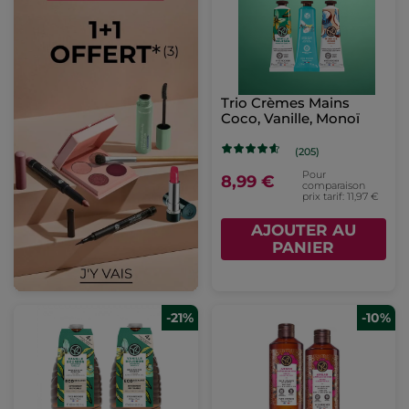
Trio Crèmes Mains
Coco, Vanille, Monoï
(205)
Pour
8,99 €
comparaison
prix tarif: 11,97 €
AJOUTER AU
PANIER
-21%
-10%