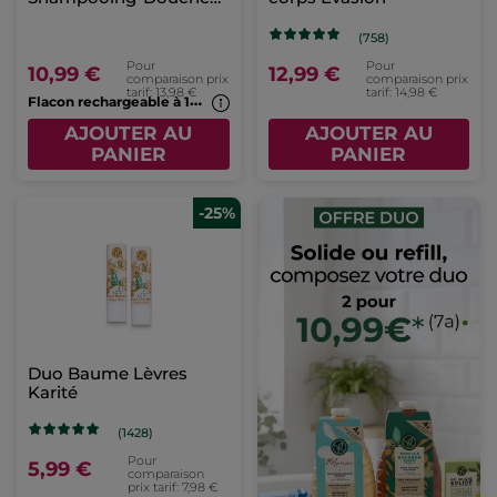
Monoï
(758)
Pour
Pour
10,99 €
12,99 €
comparaison prix
comparaison prix
tarif: 13,98 €
tarif: 14,98 €
F
lacon rechargeable à 1€*(7b)
AJOUTER AU
AJOUTER AU
PANIER
PANIER
-25%
Duo Baume Lèvres
Karité
(1428)
Pour
5,99 €
comparaison
prix tarif: 7,98 €