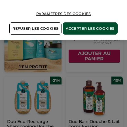
Set Rituel - Vanille
PARAMÈTRES DES COOKIES
Bourbon
REFUSER LES COOKIES
ACCEPTER LES COOKIES
(3)
Pour
21,99 €
comparaison prix
tarif: 33,46 €
AJOUTER AU
PANIER
-21%
-13%
Duo Eco-Recharge
Duo Bain Douche & Lait
Shampooing-Douche
corps Evasion