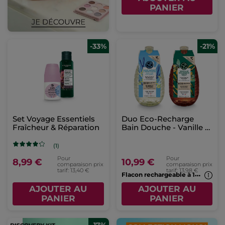
PANIER
-33%
-21%
Set Voyage Essentiels
Duo Eco-Recharge
Fraîcheur & Réparation
Bain Douche - Vanille &
Algues
(1)
Pour
Pour
8,99 €
10,99 €
comparaison prix
comparaison prix
tarif: 13,40 €
tarif: 13,98 €
F
lacon rechargeable à 1€*(7b)
AJOUTER AU
AJOUTER AU
PANIER
PANIER