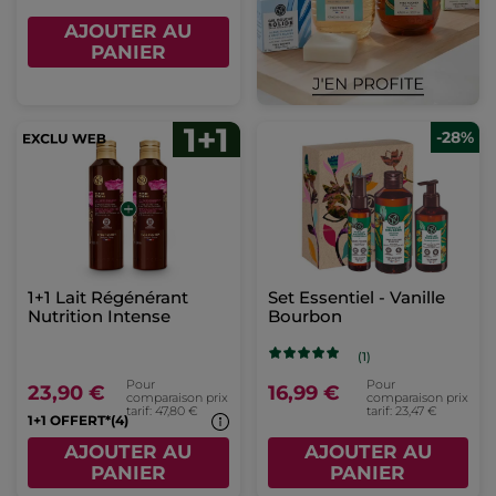
AJOUTER AU
PANIER
-28%
1+1 Lait Régénérant
Set Essentiel - Vanille
Nutrition Intense
Bourbon
(1)
Pour
Pour
23,90 €
16,99 €
comparaison prix
comparaison prix
tarif: 47,80 €
tarif: 23,47 €
1+1 OFFERT*(4)
AJOUTER AU
AJOUTER AU
PANIER
PANIER