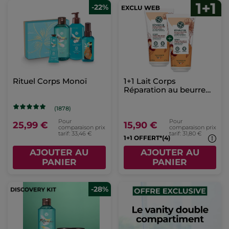
-22%
Rituel Corps Monoï
1+1 Lait Corps
Réparation au beurre
de karité & calendula
(1878)
Pour
Pour
25,99 €
15,90 €
comparaison prix
comparaison prix
tarif: 33,46 €
tarif: 31,80 €
1+1 OFFERT*(4)
AJOUTER AU
AJOUTER AU
PANIER
PANIER
-28%