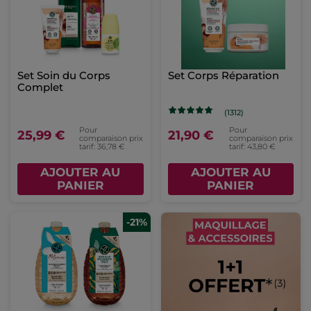
Set Soin du Corps
Set Corps Réparation
Complet
(1312)
Pour
Pour
25,99 €
21,90 €
comparaison prix
comparaison prix
tarif: 36,78 €
tarif: 43,80 €
AJOUTER AU
AJOUTER AU
PANIER
PANIER
-21%