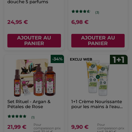
douche 5 parfums
(3)
24,95 €
6,98 €
AJOUTER AU
AJOUTER AU
PANIER
PANIER
-34%
Set Rituel - Argan &
1+1 Crème Nourissante
Pétales de Rose
pour les mains à l'eau
d'arnica
(1)
Pour
Pour
21,99 €
9,90 €
comparaison prix
comparaison prix
tarif: 33,46 €
tarif: 19,80 €