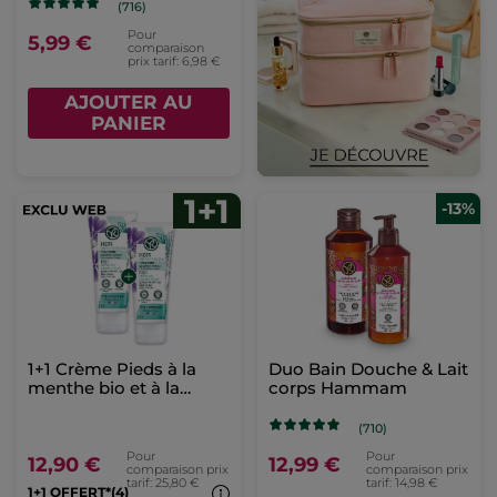
(716)
Pour
5,99 €
comparaison
prix tarif: 6,98 €
AJOUTER AU
PANIER
-13%
1+1 Crème Pieds à la
Duo Bain Douche & Lait
menthe bio et à la
corps Hammam
mauve bio
(710)
Pour
Pour
12,90 €
12,99 €
comparaison prix
comparaison prix
tarif: 25,80 €
tarif: 14,98 €
1+1 OFFERT*(4)