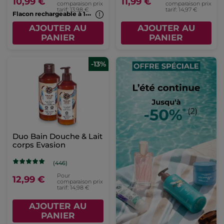
10,99 €
11,99 €
comparaison prix
comparaison prix
tarif: 13,98 €
tarif: 14,97 €
F
lacon rechargeable à 1€*(7b)
AJOUTER AU
AJOUTER AU
PANIER
PANIER
-13%
Duo Bain Douche & Lait
corps Evasion
(446)
Pour
12,99 €
comparaison prix
tarif: 14,98 €
AJOUTER AU
PANIER