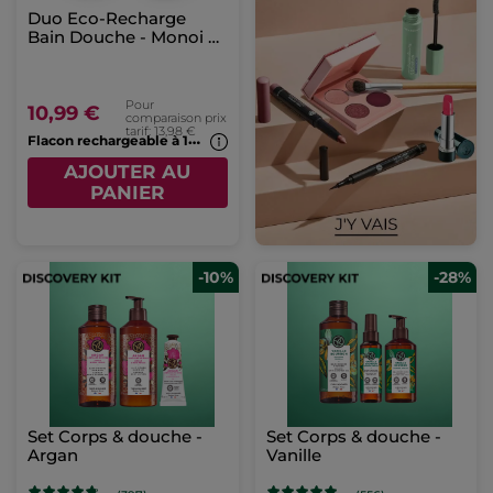
Duo Eco-Recharge
Bain Douche - Monoi &
Vanille
Pour
10,99 €
comparaison prix
tarif: 13,98 €
F
lacon rechargeable à 1€*(7b)
AJOUTER AU
PANIER
-10%
-28%
Set Corps & douche -
Set Corps & douche -
Argan
Vanille