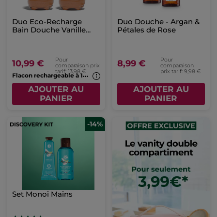
Duo Eco-Recharge
Duo Douche - Argan &
Bain Douche Vanille
Pétales de Rose
Bourbon
Pour
Pour
10,99 €
8,99 €
comparaison prix
comparaison
tarif: 13,98 €
prix tarif: 9,98 €
F
lacon rechargeable à 1€*(7b)
AJOUTER AU
AJOUTER AU
PANIER
PANIER
-14%
Set Monoi Mains