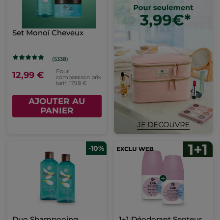
Set Monoï Cheveux
(5338)
Pour
12,99 €
comparaison prix
tarif: 17,98 €
AJOUTER AU
PANIER
-10%
Duo Shampooing
1+1 Déodorant Senteur