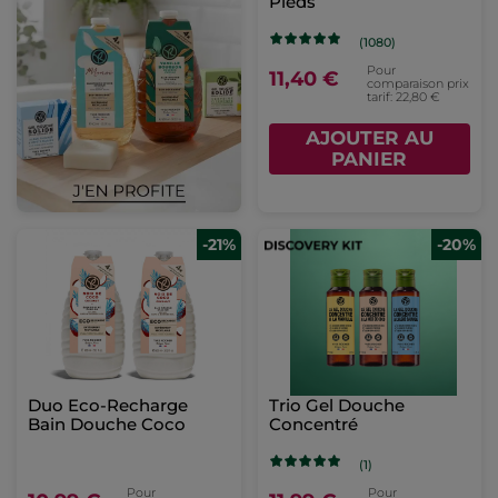
Pieds
(1080)
Pour
11,40 €
comparaison prix
tarif: 22,80 €
AJOUTER AU
PANIER
-21%
-20%
Duo Eco-Recharge
Trio Gel Douche
Bain Douche Coco
Concentré
(1)
Pour
Pour