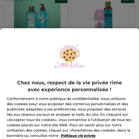
Set Corps & douche -
Set Voyage Fraîcheur &
Monoï
Monoï
(2470)
(1)
Pour
Pour
12,99 €
9,99 €
comparaison prix
comparaison prix
tarif: 14,98 €
tarif: 14,89 €
Chez nous, respect de la vie privée rime
AJOUTER AU
AJOUTER AU
avec expérience personnalisée !
PANIER
PANIER
Conformément à notre politique de confidentialité, nous utilisons
des cookies pour vous proposer des contenus personnalisés et des
-34%
publicités adaptées à vos préférences, vous proposer des services
liés aux réseaux sociaux et analyser le trafic du site. En cliquant sur
«Accepter tous les cookies», vous consentez à l'utilisation de tous les
cookies placés sur notre site Web. Pour en savoir plus sur notre
utilisation des cookies, cliquez sur «Paramètres des cookies» dans la
bannière ou consultez notre
Politique vie privée