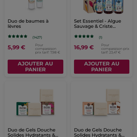
Duo de baumes à
Set Essentiel - Algue
lèvres
Sauvage & Criste
Marine
(1427)
(1)
Pour
Pour
5,99 €
16,99 €
comparaison
comparaison prix
prix tarif: 7,98 €
tarif: 23,47 €
AJOUTER AU
AJOUTER AU
PANIER
PANIER
Duo de Gels Douche
Duo de Gels Douche
Solides Hydratants &
Solides Hydratants &