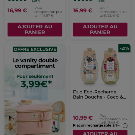
(397)
(556)
Pour
Pour
16,99 €
16,99 €
comparaison prix
comparaison prix
tarif: 18,97 €
tarif: 23,47 €
AJOUTER AU
AJOUTER AU
PANIER
PANIER
-21%
Duo Eco-Recharge
Bain Douche - Coco &
Argan
Pour
10,99 €
comparaison prix
tarif: 13,98 €
F
lacon rechargeable à 1€*(7b)
AJOUTER AU