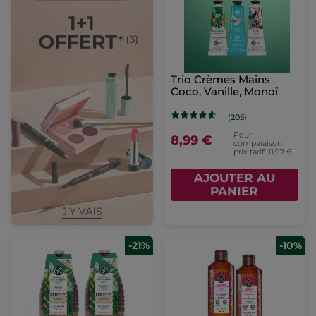
Trio Crèmes Mains
Coco, Vanille, Monoï
(205)
Pour
8,99 €
comparaison
prix tarif: 11,97 €
AJOUTER AU
PANIER
-21%
-10%