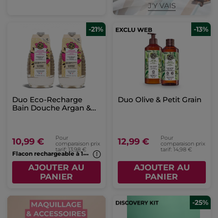
-21%
-13%
Duo Eco-Recharge
Duo Olive & Petit Grain
Bain Douche Argan &
Pétales de Rose
Pour
Pour
10,99 €
12,99 €
comparaison prix
comparaison prix
tarif: 13,98 €
tarif: 14,98 €
F
lacon rechargeable à 1€*(7b)
AJOUTER AU
AJOUTER AU
PANIER
PANIER
-25%