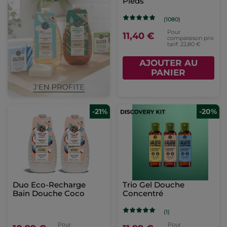
Pieds
(1080)
Pour
11,40 €
comparaison prix
tarif: 22,80 €
AJOUTER AU
PANIER
-21%
-20%
Duo Eco-Recharge
Trio Gel Douche
Bain Douche Coco
Concentré
(1)
Pour
Pour