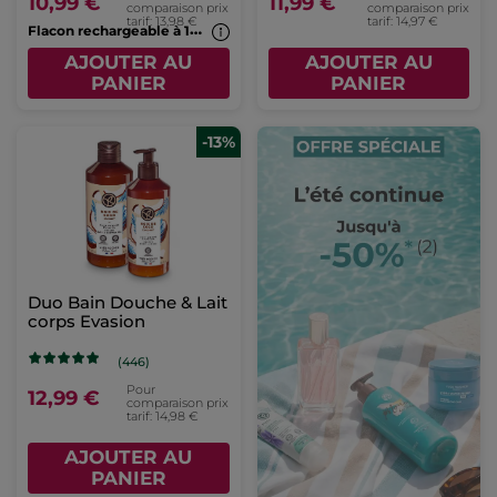
10,99 €
11,99 €
comparaison prix
comparaison prix
tarif: 13,98 €
tarif: 14,97 €
F
lacon rechargeable à 1€*(7b)
AJOUTER AU
AJOUTER AU
PANIER
PANIER
-13%
Duo Bain Douche & Lait
corps Evasion
(446)
Pour
12,99 €
comparaison prix
tarif: 14,98 €
AJOUTER AU
PANIER