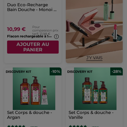
Duo Eco-Recharge
Bain Douche - Monoi &
Vanille
Pour
10,99 €
comparaison prix
tarif: 13,98 €
F
lacon rechargeable à 1€*(7b)
AJOUTER AU
PANIER
-10%
-28%
Set Corps & douche -
Set Corps & douche -
Argan
Vanille