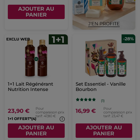
AJOUTER AU
PANIER
-28%
1+1 Lait Régénérant
Set Essentiel - Vanille
Nutrition Intense
Bourbon
(1)
Pour
Pour
23,90 €
16,99 €
comparaison prix
comparaison prix
tarif: 47,80 €
tarif: 23,47 €
1+1 OFFERT*(4)
AJOUTER AU
AJOUTER AU
PANIER
PANIER