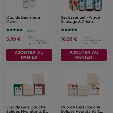
Duo de baumes à
Set Essentiel - Algue
lèvres
Sauvage & Criste
Marine
(1427)
(1)
Pour
Pour
5,99 €
16,99 €
comparaison
comparaison prix
prix tarif: 7,98 €
tarif: 23,47 €
AJOUTER AU
AJOUTER AU
PANIER
PANIER
Duo de Gels Douche
Duo de Gels Douche
Solides Hydratants &
Solides Hydratants &