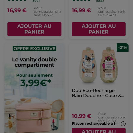
(397)
(556)
Pour
Pour
16,99 €
16,99 €
comparaison prix
comparaison prix
tarif: 18,97 €
tarif: 23,47 €
AJOUTER AU
AJOUTER AU
PANIER
PANIER
-21%
Duo Eco-Recharge
Bain Douche - Coco &
Argan
Pour
10,99 €
comparaison prix
tarif: 13,98 €
F
lacon rechargeable à 1€*(7b)
AJOUTER AU