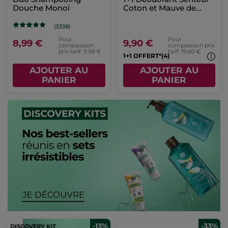
Douche Monoï
Coton et Mauve de
Bretagne
(5338)
Pour
Pour
8,99 €
9,90 €
comparaison
comparaison prix
prix tarif: 9,98 €
tarif: 19,80 €
1+1 OFFERT*(4)
AJOUTER AU
AJOUTER AU
PANIER
PANIER
-13%
-33%