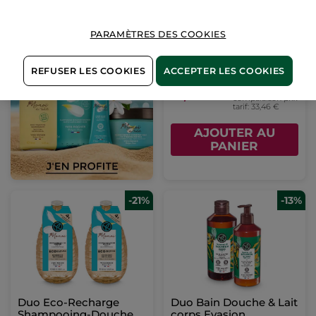
Set Rituel - Vanille
PARAMÈTRES DES COOKIES
Bourbon
REFUSER LES COOKIES
ACCEPTER LES COOKIES
(3)
Pour
21,99 €
comparaison prix
tarif: 33,46 €
AJOUTER AU
PANIER
-21%
-13%
Duo Eco-Recharge
Duo Bain Douche & Lait
Shampooing-Douche
corps Evasion