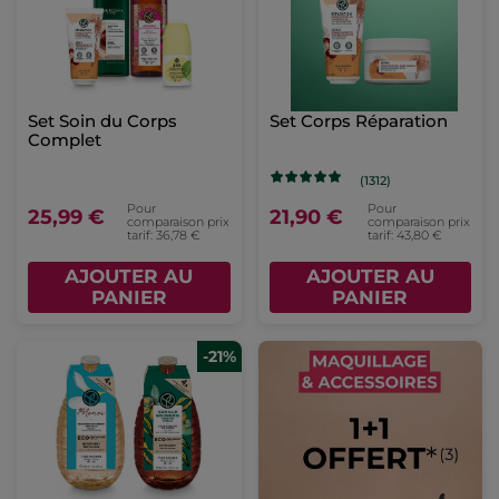
Set Soin du Corps
Set Corps Réparation
Complet
(1312)
Pour
Pour
25,99 €
21,90 €
comparaison prix
comparaison prix
tarif: 36,78 €
tarif: 43,80 €
AJOUTER AU
AJOUTER AU
PANIER
PANIER
-21%