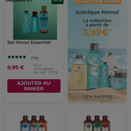
-17%
Set Monoï Essentiel
(716)
Pour
9,99 €
comparaison
prix tarif: 11,97 €
AJOUTER AU
PANIER