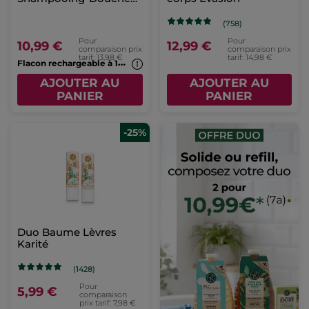
Monoï
(758)
Pour
Pour
10,99 €
12,99 €
comparaison prix
comparaison prix
tarif: 13,98 €
tarif: 14,98 €
F
lacon rechargeable à 1€*(7b)
AJOUTER AU
AJOUTER AU
PANIER
PANIER
-25%
Duo Baume Lèvres
Karité
(1428)
Pour
5,99 €
comparaison
prix tarif: 7,98 €