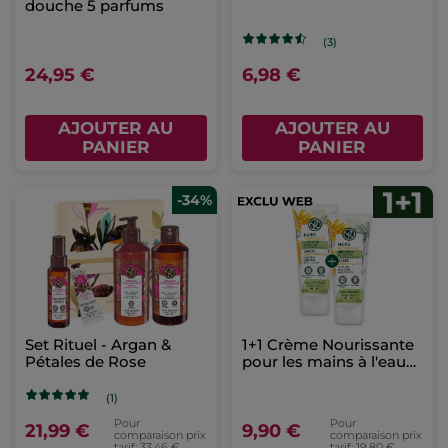
douche 5 parfums
(3)
24,95 €
6,98 €
AJOUTER AU
AJOUTER AU
PANIER
PANIER
-34%
Set Rituel - Argan &
1+1 Crème Nourissante
Pétales de Rose
pour les mains à l'eau
d'arnica
(1)
Pour
Pour
21,99 €
9,90 €
comparaison prix
comparaison prix
tarif: 33,46 €
tarif: 19,80 €