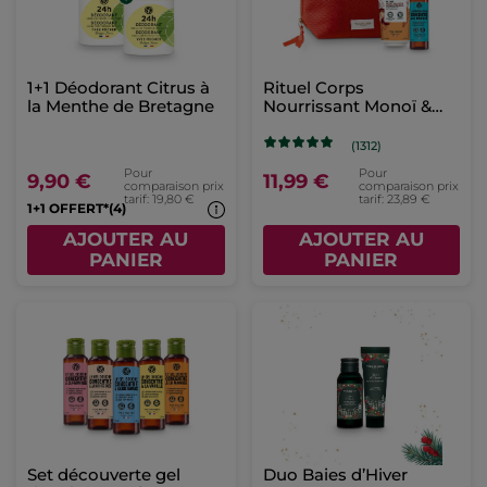
1+1 Déodorant Citrus à
Rituel Corps
la Menthe de Bretagne
Nourrissant Monoï &
Karité
(1312)
Pour
Pour
9,90 €
11,99 €
comparaison prix
comparaison prix
tarif: 19,80 €
tarif: 23,89 €
1+1 OFFERT*(4)
AJOUTER AU
AJOUTER AU
PANIER
PANIER
Set découverte gel
Duo Baies d’Hiver