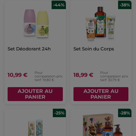
-44%
-38%
Set Déodorant 24h
Set Soin du Corps
Pour
Pour
10,99 €
18,99 €
comparaison prix
comparaison prix
tarif: 19,80 €
tarif: 30,79 €
AJOUTER AU
AJOUTER AU
PANIER
PANIER
-25%
-28%