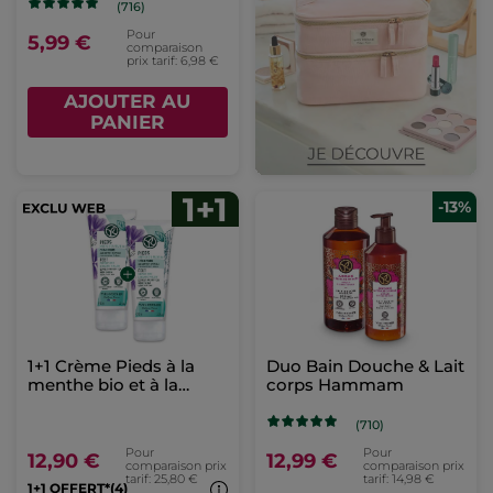
(716)
Pour
5,99 €
comparaison
prix tarif: 6,98 €
AJOUTER AU
PANIER
-13%
1+1 Crème Pieds à la
Duo Bain Douche & Lait
menthe bio et à la
corps Hammam
mauve bio
(710)
Pour
Pour
12,90 €
12,99 €
comparaison prix
comparaison prix
tarif: 25,80 €
tarif: 14,98 €
1+1 OFFERT*(4)