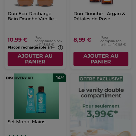
Duo Eco-Recharge
Duo Douche - Argan &
Bain Douche Vanille
Pétales de Rose
Bourbon
Pour
Pour
10,99 €
8,99 €
comparaison prix
comparaison
tarif: 13,98 €
prix tarif: 9,98 €
F
lacon rechargeable à 1€*(7b)
AJOUTER AU
AJOUTER AU
PANIER
PANIER
-14%
Set Monoi Mains