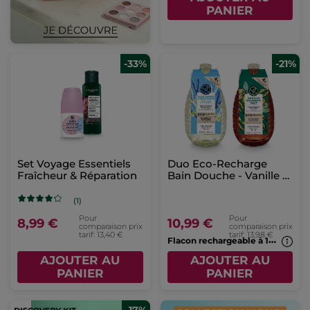
PANIER
-33%
-21%
Set Voyage Essentiels
Duo Eco-Recharge
Fraîcheur & Réparation
Bain Douche - Vanille &
Algues
(1)
Pour
Pour
8,99 €
10,99 €
comparaison prix
comparaison prix
tarif: 13,40 €
tarif: 13,98 €
F
lacon rechargeable à 1€*(7b)
AJOUTER AU
AJOUTER AU
PANIER
PANIER