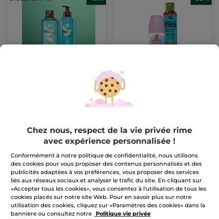
Set Corps & douche -
Set Voyage Fraîcheur &
Monoï
Monoï
(2470)
(1)
Pour
Pour
12,99 €
9,99 €
comparaison prix
comparaison prix
tarif: 14,98 €
tarif: 14,89 €
Chez nous, respect de la vie privée rime
AJOUTER AU
AJOUTER AU
avec expérience personnalisée !
PANIER
PANIER
Conformément à notre politique de confidentialité, nous utilisons
des cookies pour vous proposer des contenus personnalisés et des
-34%
publicités adaptées à vos préférences, vous proposer des services
liés aux réseaux sociaux et analyser le trafic du site. En cliquant sur
«Accepter tous les cookies», vous consentez à l'utilisation de tous les
cookies placés sur notre site Web. Pour en savoir plus sur notre
utilisation des cookies, cliquez sur «Paramètres des cookies» dans la
bannière ou consultez notre
Politique vie privée