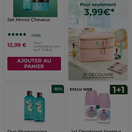
Set Monoï Cheveux
(5338)
Pour
12,99 €
comparaison prix
tarif: 17,98 €
AJOUTER AU
PANIER
-10%
Duo Shampooing
1+1 Déodorant Senteur