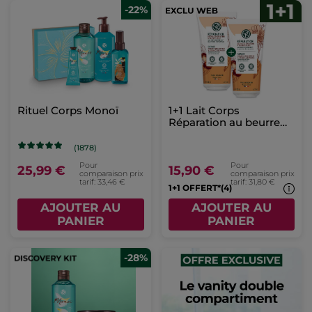
-22%
Rituel Corps Monoï
1+1 Lait Corps
Réparation au beurre
de karité & calendula
(1878)
Pour
Pour
25,99 €
15,90 €
comparaison prix
comparaison prix
tarif: 33,46 €
tarif: 31,80 €
1+1 OFFERT*(4)
AJOUTER AU
AJOUTER AU
PANIER
PANIER
-28%