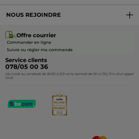
Suivre ma commande
Best-sellers
NOUS REJOINDRE
Mes cadeaux
Idées cadeaux
Rejoindre nos équipes
Offre courrier / dépliant
Collection Monoï
Offre courrier
Devenir franchisé ou gérant
Questions & Réponses
Collection de Noël
Commander en ligne
Contactez-nous
Suivre ou régler ma commande
Service clients
078/05 00 36
(du lundi au vendredi de 8h30 à 20h et le samedi de 9h à 13h) Prix d'un appel
local