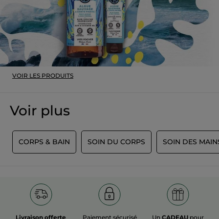
dessous
Recommande ce produit
Oui
Publié à l'origine sur yves-rocher.fr
PLUS
VOIR LES PRODUITS
Voir plus
E
CORPS & BAIN
SOIN DU CORPS
SOIN DES MAIN
Livraison offerte
Paiement sécurisé
Un
CADEAU
pour