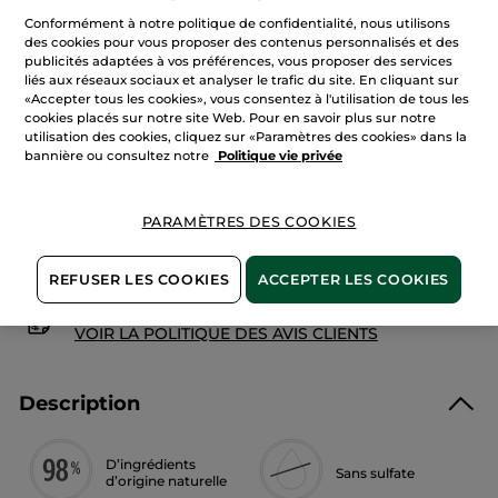
avis
sur
Conformément à notre politique de confidentialité, nous utilisons
Crème
des cookies pour vous proposer des contenus personnalisés et des
Mains
AJOUTER AU PANIER
publicités adaptées à vos préférences, vous proposer des services
Vanille
liés aux réseaux sociaux et analyser le trafic du site. En cliquant sur
Bourbon
«Accepter tous les cookies», vous consentez à l'utilisation de tous les
cookies placés sur notre site Web. Pour en savoir plus sur notre
utilisation des cookies, cliquez sur «Paramètres des cookies» dans la
Livraison à partir du
12/08
bannière ou consultez notre
Politique vie privée
Paiement sécurisé
Satisfait ou remboursé
PARAMÈTRES DES COOKIES
Conditions générales de vente
VOIR LES CONDITIONS GÉNÉRALES ICI
REFUSER LES COOKIES
ACCEPTER LES COOKIES
Avis clients
VOIR LA POLITIQUE DES AVIS CLIENTS
Description
D’ingrédients
Sans sulfate
d’origine naturelle