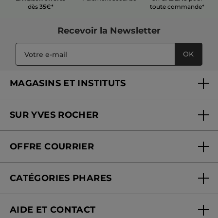
dès 35€*
toute commande*
Recevoir
la Newsletter
OK
MAGASINS ET INSTITUTS
Trouver un magasin ou institut
SUR YVES ROCHER
Soins en institut
Qui sommes-nous
Carte fidélité magasin
OFFRE COURRIER
Nos engagements
Offre courrier
Fondation Yves Rocher
CATÉGORIES PHARES
Blog Act Beautiful
Nouveautés
AIDE ET CONTACT
Promotions