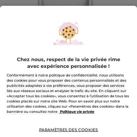
Chez nous, respect de la vie privée rime
avec expérience personnalisée !
Ensemble Trousse Comme une
Conformément à notre politique de confidentialité, nous utilisons
des cookies pour vous proposer des contenus personnalisés et des
Evidence
publicités adaptées à vos préférences, vous proposer des services
liés aux réseaux sociaux et analyser le trafic du site. En cliquant sur
Ensemble Trousse Comme une Evidence
«Accepter tous les cookies», vous consentez à l'utilisation de tous les
★★★★★
★★★★★
cookies placés sur notre site Web. Pour en savoir plus sur notre
AJOUTER UN AVIS
utilisation des cookies, cliquez sur «Paramètres des cookies» dans la
Aucune
bannière ou consultez notre
Politique vie privée
valeur
de
notation
pour
m'avertir de la disponibilité
PARAMÈTRES DES COOKIES