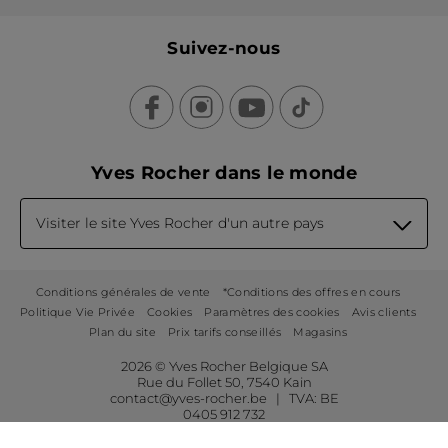
Suivez-nous
Yves Rocher dans le monde
Visiter le site Yves Rocher d'un autre pays
Conditions générales de vente
*Conditions des offres en cours
Politique Vie Privée
Cookies
Paramètres des cookies
Avis clients
Plan du site
Prix tarifs conseillés
Magasins
2026 © Yves Rocher Belgique SA
Rue du Follet 50, 7540 Kain
contact@yves-rocher.be | TVA: BE
0405 912 732