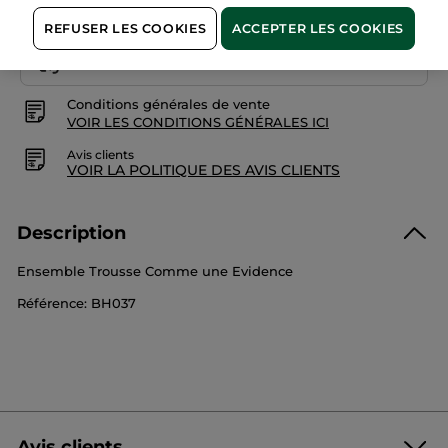
REFUSER LES COOKIES
ACCEPTER LES COOKIES
Paiement sécurisé
Satisfait ou remboursé
Conditions générales de vente
VOIR LES CONDITIONS GÉNÉRALES ICI
Avis clients
VOIR LA POLITIQUE DES AVIS CLIENTS
Description
Ensemble Trousse Comme une Evidence
Référence: BH037
Avis clients