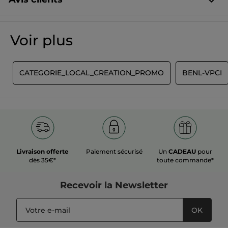
Soyez le premier à donner votre avis
Aucune
valeur
★★★★★
★★★★★
Voir plus
de
Aucune
notation
valeur
de
AJOUTER UN AVIS
notation
T
CATEGORIE_LOCAL_CREATION_PROMO
BENL-VPCI
pour
Livraison offerte
Paiement sécurisé
Un
CADEAU
pour
dès 35€*
toute commande*
Recevoir
la Newsletter
OK