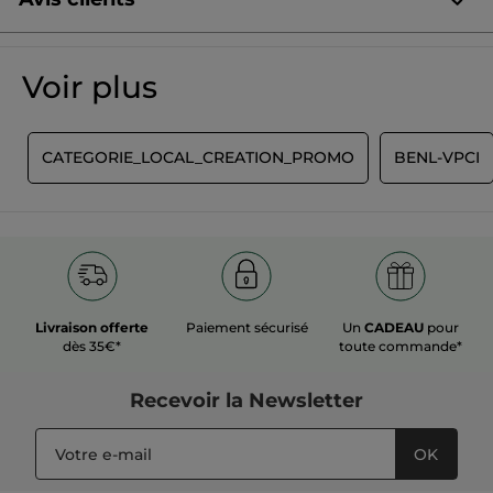
Soyez le premier à donner votre avis
Aucune
valeur
★★★★★
★★★★★
Voir plus
de
Aucune
notation
valeur
de
AJOUTER UN AVIS
notation
T
CATEGORIE_LOCAL_CREATION_PROMO
BENL-VPCI
pour
Livraison offerte
Paiement sécurisé
Un
CADEAU
pour
dès 35€*
toute commande*
Recevoir
la Newsletter
OK