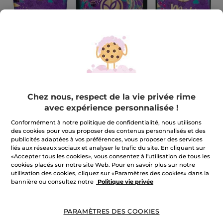
Chez nous, respect de la vie privée rime
avec expérience personnalisée !
Ensemble serviette d'invité mûre
Conformément à notre politique de confidentialité, nous utilisons
des cookies pour vous proposer des contenus personnalisés et des
gourmande
publicités adaptées à vos préférences, vous proposer des services
liés aux réseaux sociaux et analyser le trafic du site. En cliquant sur
Ensemble serviette d'invité mûre gourmande
«Accepter tous les cookies», vous consentez à l'utilisation de tous les
★★★★★
★★★★★
cookies placés sur notre site Web. Pour en savoir plus sur notre
AJOUTER UN AVIS
utilisation des cookies, cliquez sur «Paramètres des cookies» dans la
Aucune
bannière ou consultez notre
Politique vie privée
valeur
de
notation
pour
m'avertir de la disponibilité
PARAMÈTRES DES COOKIES