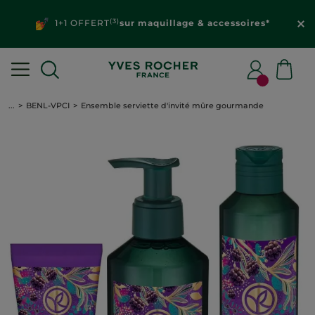
(3)
1+1 OFFERT
sur maquillage & accessoires*
...
BENL-VPCI
Ensemble serviette d'invité mûre gourmande