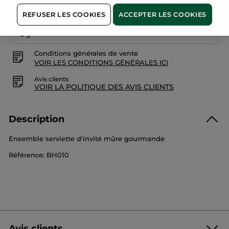
REFUSER LES COOKIES
ACCEPTER LES COOKIES
Paiement sécurisé
Satisfait ou remboursé
Conditions générales de vente
VOIR LES CONDITIONS GÉNÉRALES ICI
Avis clients
VOIR LA POLITIQUE DES AVIS CLIENTS
Description
Ensemble serviette d'invité mûre gourmande
Référence: BH010
Avis clients