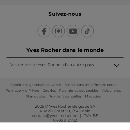
Suivez-nous
Yves Rocher dans le monde
Visiter le site Yves Rocher d'un autre pays
Conditions générales de vente
*Conditions des offres en cours
Politique Vie Privée
Cookies
Paramètres des cookies
Avis clients
Plan du site
Prix tarifs conseillés
Magasins
2026 © Yves Rocher Belgique SA
Rue du Follet 50, 7540 Kain
contact@yves-rocher.be | TVA: BE
0405 912 732