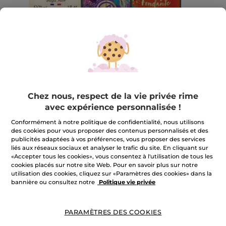
Chez nous, respect de la vie privée rime
avec expérience personnalisée !
Conformément à notre politique de confidentialité, nous utilisons
Ensemble 3 mini bains douche
des cookies pour vous proposer des contenus personnalisés et des
Ensemble 3 mini bains douche
publicités adaptées à vos préférences, vous proposer des services
liés aux réseaux sociaux et analyser le trafic du site. En cliquant sur
★★★★★
★★★★★
AJOUTER UN AVIS
«Accepter tous les cookies», vous consentez à l'utilisation de tous les
cookies placés sur notre site Web. Pour en savoir plus sur notre
Aucune
valeur
utilisation des cookies, cliquez sur «Paramètres des cookies» dans la
de
bannière ou consultez notre
Politique vie privée
notation
pour
m'avertir de la disponibilité
PARAMÈTRES DES COOKIES