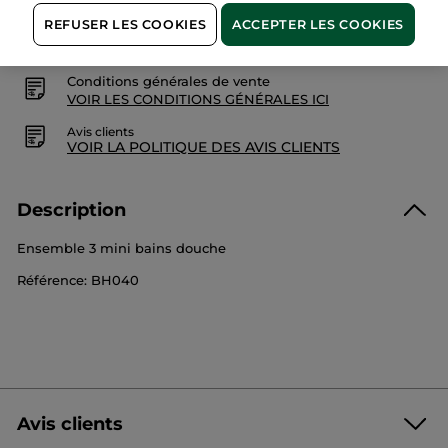
Paiement sécurisé
REFUSER LES COOKIES
ACCEPTER LES COOKIES
Satisfait ou remboursé
Conditions générales de vente
VOIR LES CONDITIONS GÉNÉRALES ICI
Avis clients
VOIR LA POLITIQUE DES AVIS CLIENTS
Description
Ensemble 3 mini bains douche
Référence: BH040
Avis clients