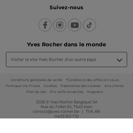
Suivez-nous
Yves Rocher dans le monde
Visiter le site Yves Rocher d'un autre pays
Conditions générales de vente
*Conditions des offres en cours
Politique Vie Privée
Cookies
Paramètres des cookies
Avis clients
Plan du site
Prix tarifs conseillés
Magasins
2026 © Yves Rocher Belgique SA
Rue du Follet 50, 7540 Kain
contact@yves-rocher.be | TVA: BE
0405 912 732