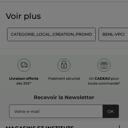
Soyez le premier à donner votre avis
Aucune
valeur
★★★★★
★★★★★
Voir plus
de
Aucune
notation
valeur
de
AJOUTER UN AVIS
notation
T
CATEGORIE_LOCAL_CREATION_PROMO
BENL-VPCI
pour
Livraison offerte
Paiement sécurisé
Un
CADEAU
pour
dès 35€*
toute commande*
Recevoir
la Newsletter
OK