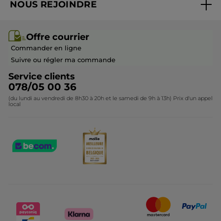
NOUS REJOINDRE
Mes cadeaux
Idées cadeaux
Rejoindre nos équipes
Offre courrier / dépliant
Collection Monoï
Offre courrier
Devenir franchisé ou gérant
Questions & Réponses
Collection de Noël
Commander en ligne
Contactez-nous
Suivre ou régler ma commande
Service clients
078/05 00 36
(du lundi au vendredi de 8h30 à 20h et le samedi de 9h à 13h) Prix d'un appel
local