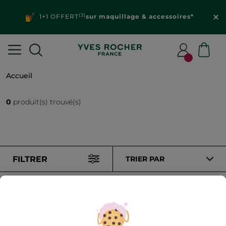
(3)
1+1 OFFERT
sur maquillage & accessoires*
Accueil
0
produit(s) trouvé(s)
FILTRER
TRIER PAR