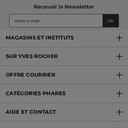
Recevoir
la Newsletter
OK
MAGASINS ET INSTITUTS
Trouver un magasin ou institut
SUR YVES ROCHER
Soins en institut
Qui sommes-nous
Carte fidélité magasin
OFFRE COURRIER
Nos engagements
Offre courrier
Fondation Yves Rocher
CATÉGORIES PHARES
Blog Act Beautiful
Nouveautés
AIDE ET CONTACT
Promotions
Suivre ma commande
Best-sellers