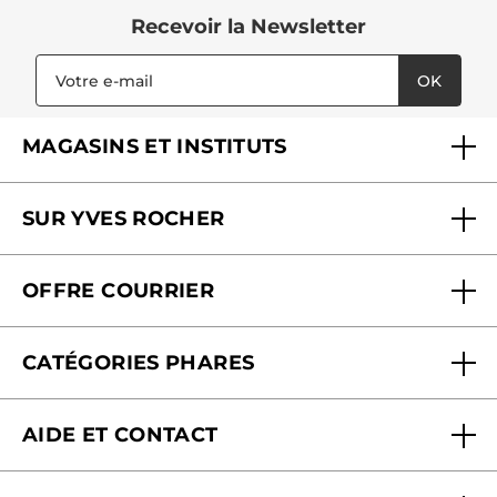
Recevoir
la Newsletter
OK
MAGASINS ET INSTITUTS
Trouver un magasin ou institut
SUR YVES ROCHER
Soins en institut
Qui sommes-nous
Carte fidélité magasin
OFFRE COURRIER
Nos engagements
Offre courrier
Fondation Yves Rocher
CATÉGORIES PHARES
Blog Act Beautiful
Nouveautés
AIDE ET CONTACT
Promotions
Suivre ma commande
Best-sellers