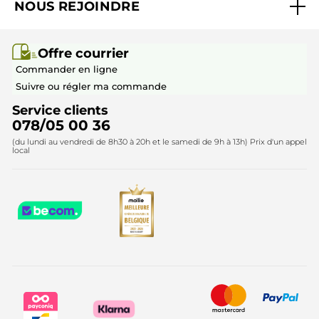
NOUS REJOINDRE
Mes cadeaux
Idées cadeaux
Rejoindre nos équipes
Offre courrier / dépliant
Collection Monoï
Offre courrier
Devenir franchisé ou gérant
Questions & Réponses
Collection de Noël
Commander en ligne
Contactez-nous
Suivre ou régler ma commande
Service clients
078/05 00 36
(du lundi au vendredi de 8h30 à 20h et le samedi de 9h à 13h) Prix d'un appel
local