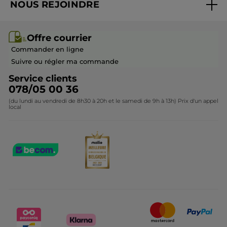
NOUS REJOINDRE
Mes cadeaux
Idées cadeaux
Rejoindre nos équipes
Offre courrier / dépliant
Collection Monoï
Offre courrier
Devenir franchisé ou gérant
Questions & Réponses
Collection de Noël
Commander en ligne
Contactez-nous
Suivre ou régler ma commande
Service clients
078/05 00 36
(du lundi au vendredi de 8h30 à 20h et le samedi de 9h à 13h) Prix d'un appel
local