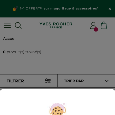
(3)
1+1 OFFERT
sur maquillage & accessoires*
Accueil
0
produit(s) trouvé(s)
FILTRER
TRIER PAR