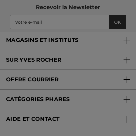
Recevoir
la Newsletter
OK
MAGASINS ET INSTITUTS
Trouver un magasin ou institut
SUR YVES ROCHER
Soins en institut
Qui sommes-nous
Carte fidélité magasin
OFFRE COURRIER
Nos engagements
Offre courrier
Fondation Yves Rocher
CATÉGORIES PHARES
Blog Act Beautiful
Nouveautés
AIDE ET CONTACT
Promotions
Suivre ma commande
Best-sellers