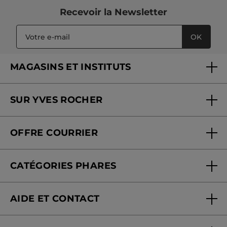
Recevoir
la Newsletter
OK
MAGASINS ET INSTITUTS
Trouver un magasin ou institut
SUR YVES ROCHER
Soins en institut
Qui sommes-nous
Carte fidélité magasin
OFFRE COURRIER
Nos engagements
Offre courrier
Fondation Yves Rocher
CATÉGORIES PHARES
Blog Act Beautiful
Nouveautés
AIDE ET CONTACT
Promotions
Suivre ma commande
Best-sellers