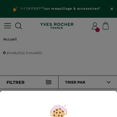
(3)
1+1 OFFERT
sur maquillage & accessoires*
Accueil
0
produit(s) trouvé(s)
FILTRER
TRIER PAR