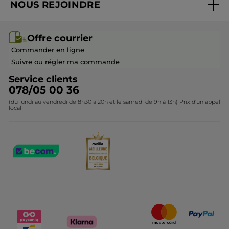
NOUS REJOINDRE
Mes cadeaux
Idées cadeaux
Rejoindre nos équipes
Offre courrier / dépliant
Collection Monoï
Offre courrier
Devenir franchisé ou gérant
Questions & Réponses
Collection de Noël
Commander en ligne
Contactez-nous
Suivre ou régler ma commande
Service clients
078/05 00 36
(du lundi au vendredi de 8h30 à 20h et le samedi de 9h à 13h) Prix d'un appel
local