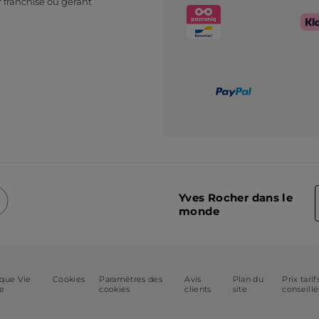
 franchisé ou gérant
Yves Rocher dans le
monde
ique Vie
Cookies
Paramètres des
Avis
Plan du
Prix tarif
ée
cookies
clients
site
conseillé