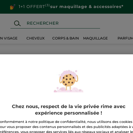
(3)
1+1 OFFERT
sur maquillage & accessoires*
IN VISAGE
CHEVEUX
CORPS & BAIN
MAQUILLAGE
PARFU
Chez nous, respect de la vie privée rime avec
expérience personnalisée !
onformément à notre politique de confidentialité, nous utilisons des cookies
our vous proposer des contenus personnalisés et des publicités adaptées à 
références, vous proposer des services liés aux réseaux sociaux et analyser l