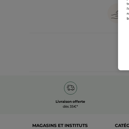
t
l
n
b
Livraison offerte
dès 35€*
MAGASINS ET INSTITUTS
CATÉ