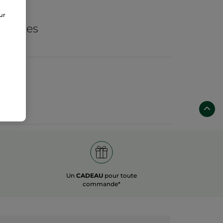
de
sur
ogiques
Un
CADEAU
pour toute
commande*