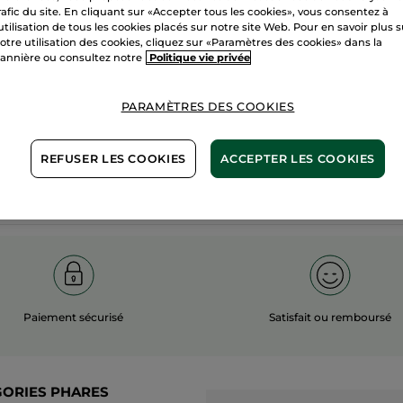
rafic du site. En cliquant sur «Accepter tous les cookies», vous consentez à
100%
actifs
60 hectares
'utilisation de tous les cookies placés sur notre site Web. Pour en savoir plus 
otre utilisation des cookies, cliquez sur «Paramètres des cookies» dans la
végétaux
champs biol
annière ou consultez notre
Politique vie privée
PARAMÈTRES DES COOKIES
Voir plus
REFUSER LES COOKIES
ACCEPTER LES COOKIES
Paiement sécurisé
Satisfait ou remboursé
GORIES PHARES