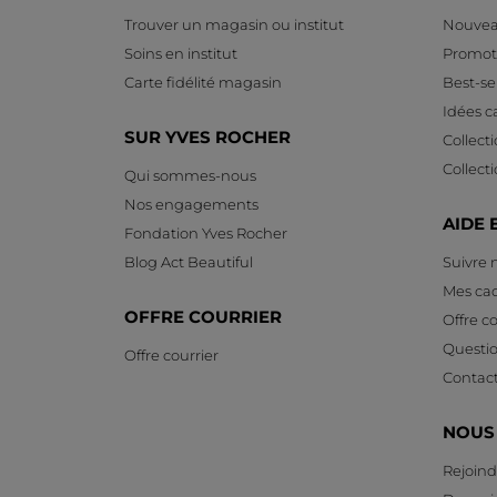
Trouver un magasin ou institut
Nouvea
Soins en institut
Promot
Carte fidélité magasin
Best-sel
Idées 
SUR YVES ROCHER
Collect
Collect
Qui sommes-nous
Nos engagements
AIDE 
Fondation Yves Rocher
Blog Act Beautiful
Suivre
Mes ca
OFFRE COURRIER
Offre co
Questi
Offre courrier
Contac
NOUS
Rejoind