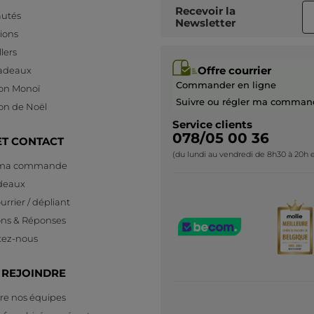
Recevoir
la
utés
Newsletter
ions
lers
Offre courrier
cadeaux
Commander en ligne
ion Monoï
Suivre ou régler ma comman
ion de Noël
Service clients
078/05 00 36
ET CONTACT
(du lundi au vendredi de 8h30 à 20h e
 ma commande
deaux
urrier / dépliant
ons & Réponses
tez-nous
 REJOINDRE
re nos équipes