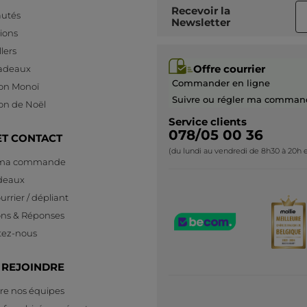
Recevoir
la
utés
Newsletter
ions
lers
Offre courrier
cadeaux
Commander en ligne
ion Monoï
Suivre ou régler ma comman
ion de Noël
Service clients
078/05 00 36
ET CONTACT
(du lundi au vendredi de 8h30 à 20h e
 ma commande
deaux
urrier / dépliant
ons & Réponses
tez-nous
 REJOINDRE
re nos équipes