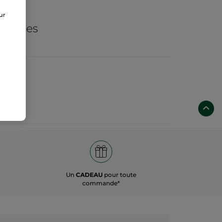
de
sur
ogiques
Un
CADEAU
pour toute
commande*