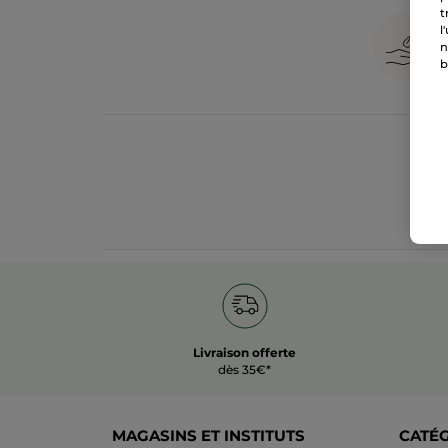
t
l
n
b
Livraison offerte
dès 35€*
MAGASINS ET INSTITUTS
CATÉ