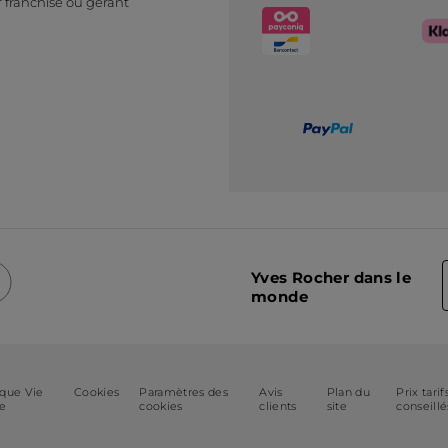
 franchisé ou gérant
Yves Rocher dans le
monde
ique Vie
Cookies
Paramètres des
Avis
Plan du
Prix tarif
ée
cookies
clients
site
conseillé