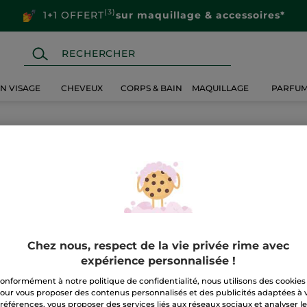
(3)
1+1 OFFERT
sur maquillage & accessoires*
IN VISAGE
CHEVEUX
CORPS & BAIN
MAQUILLAGE
PARFU
Chez nous, respect de la vie privée rime avec
expérience personnalisée !
onformément à notre politique de confidentialité, nous utilisons des cookies
our vous proposer des contenus personnalisés et des publicités adaptées à 
références, vous proposer des services liés aux réseaux sociaux et analyser l