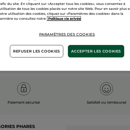
rafic du site. En cliquant sur «Accepter tous les cookies», vous consentez à
100%
actifs
60 hectares
'utilisation de tous les cookies placés sur notre site Web. Pour en savoir plus 
otre utilisation des cookies, cliquez sur «Paramètres des cookies» dans la
végétaux
champs biol
annière ou consultez notre
Politique vie privée
PARAMÈTRES DES COOKIES
Voir plus
REFUSER LES COOKIES
ACCEPTER LES COOKIES
Paiement sécurisé
Satisfait ou remboursé
GORIES PHARES