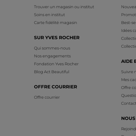
Trouver un magasin ou institut
Nouvea
Soins en institut
Promot
Carte fidélité magasin
Best-sel
Idées 
SUR YVES ROCHER
Collect
Collect
Qui sommes-nous
Nos engagements
AIDE 
Fondation Yves Rocher
Blog Act Beautiful
Suivre
Mes ca
OFFRE COURRIER
Offre co
Questi
Offre courrier
Contac
NOUS
Rejoind