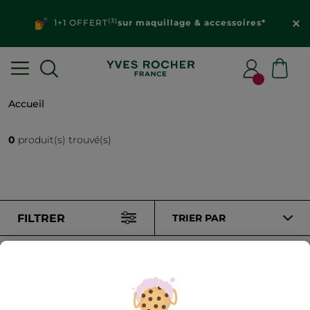
(3)
1+1 OFFERT
sur maquillage & accessoires*
Accueil
0
produit(s) trouvé(s)
FILTRER
TRIER PAR