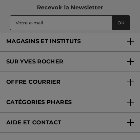
Recevoir
la Newsletter
OK
MAGASINS ET INSTITUTS
Trouver un magasin ou institut
SUR YVES ROCHER
Soins en institut
Qui sommes-nous
Carte fidélité magasin
OFFRE COURRIER
Nos engagements
Offre courrier
Fondation Yves Rocher
CATÉGORIES PHARES
Blog Act Beautiful
Nouveautés
AIDE ET CONTACT
Promotions
Suivre ma commande
Best-sellers