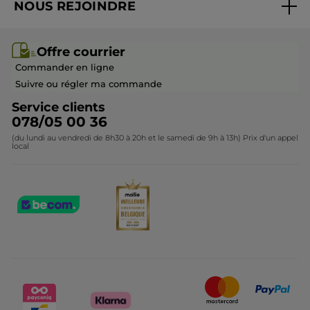
NOUS REJOINDRE
Mes cadeaux
Idées cadeaux
Rejoindre nos équipes
Offre courrier / dépliant
Collection Monoï
Offre courrier
Devenir franchisé ou gérant
Questions & Réponses
Collection de Noël
Commander en ligne
Contactez-nous
Suivre ou régler ma commande
Service clients
078/05 00 36
(du lundi au vendredi de 8h30 à 20h et le samedi de 9h à 13h) Prix d'un appel
local